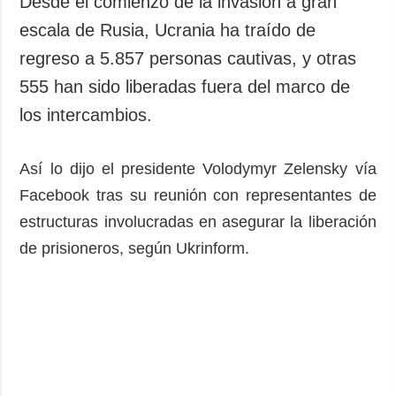
Desde el comienzo de la invasión a gran
Sociedad y
datos personales
escala de Rusia, Ucrania ha traído de
Cultura
regreso a 5.857 personas cautivas, y otras
Deportes
555 han sido liberadas fuera del marco de
Crimen
los intercambios.
Desastres y
emergencias
Así lo dijo el presidente Volodymyr Zelensky vía
ADICIONAL
SERVICIOS
Facebook tras su reunión con representantes de
Podcasts
Suscripción
estructuras involucradas en asegurar la liberación
Publicaciones
Banco de
imágenes
de prisioneros, según Ukrinform.
Entrevistas
Fotos
Video
Releases