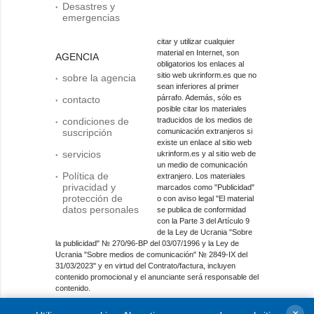
Desastres y
emergencias
citar y utilizar cualquier
material en Internet, son
AGENCIA
obligatorios los enlaces al
sitio web ukrinform.es que no
sobre la agencia
sean inferiores al primer
párrafo. Además, sólo es
contacto
posible citar los materiales
condiciones de
traducidos de los medios de
suscripción
comunicación extranjeros si
existe un enlace al sitio web
servicios
ukrinform.es y al sitio web de
un medio de comunicación
Política de
extranjero. Los materiales
privacidad y
marcados como "Publicidad"
protección de
o con aviso legal "El material
datos personales
se publica de conformidad
con la Parte 3 del Artículo 9
de la Ley de Ucrania "Sobre
la publicidad" № 270/96-ВР del 03/07/1996 y la Ley de
Ucrania "Sobre medios de comunicación" № 2849-IX del
31/03/2023" y en virtud del Contrato/factura, incluyen
contenido promocional y el anunciante será responsable del
contenido.
Entidad de medios en línea; identificador de medios: R40-
×