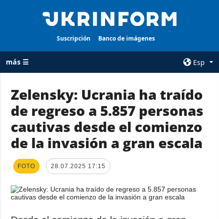
Suscripción
Banco de imágenes
más ☰
Esp
×
Zelensky: Ucrania ha traído
de regreso a 5.857 personas
TODAS LAS
AGENCIA
CATEGORÍAS
cautivas desde el comienzo
sobre la agencia
Guerra
de la invasión a gran escala
contacto
Reconstrucción
condiciones de
de Ucrania
suscripción
FOTO
28.07.2025 17:15
Política
servicios
Economía
Política de
privacidad y
Defensa
protección de