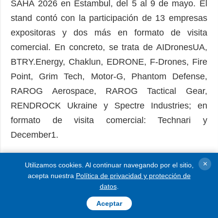
SAHA 2026 en Estambul, del 5 al 9 de mayo. El
stand contó con la participación de 13 empresas
expositoras y dos más en formato de visita
comercial. En concreto, se trata de AIDronesUA,
BTRY.Energy, Chaklun, EDRONE, F-Drones, Fire
Point, Grim Tech, Motor-G, Phantom Defense,
RAROG Aerospace, RAROG Tactical Gear,
RENDROCK Ukraine y Spectre Industries; en
formato de visita comercial: Technari y
December1.
Foto: Olga Budnyk, Ukrinform
×
Utilizamos cookies. Al continuar navegando por el sitio,
acepta nuestra
Política de privacidad y protección de
datos
.
LEER MÁS
Aceptar