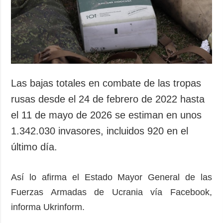
Sociedad y
datos personales
Cultura
Deportes
Crimen
Desastres y
emergencias
Las bajas totales en combate de las tropas
ADICIONAL
SERVICIOS
rusas desde el 24 de febrero de 2022 hasta
Podcasts
Suscripción
el 11 de mayo de 2026 se estiman en unos
Publicaciones
Banco de
1.342.030 invasores, incluidos 920 en el
imágenes
Entrevistas
último día.
Fotos
Video
Así lo afirma el Estado Mayor General de las
Releases
Fuerzas Armadas de Ucrania vía Facebook,
informa Ukrinform.