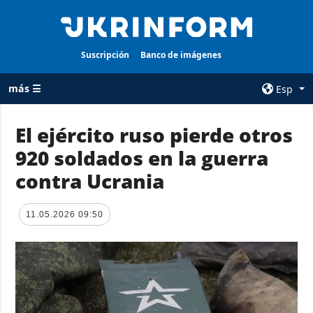
Suscripción
Banco de imágenes
más ☰
Esp
×
El ejército ruso pierde otros
920 soldados en la guerra
TODAS LAS
AGENCIA
CATEGORÍAS
contra Ucrania
sobre la agencia
Guerra
contacto
Reconstrucción
11.05.2026 09:50
condiciones de
de Ucrania
suscripción
Política
servicios
Economía
Política de
privacidad y
Defensa
protección de