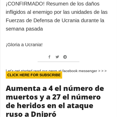
Sociedad y
¡CONFIRMADO! Resumen de los daños
datos personales
Cultura
infligidos al enemigo por las unidades de las
Deportes
Fuerzas de Defensa de Ucrania durante la
Crimen
semana pasada
Desastres y
emergencias
¡Gloria a Ucrania!
ADICIONAL
SERVICIOS
Podcasts
Suscripción
Publicaciones
Banco de
Let’s get started read our news at facebook messenger > > >
imágenes
Entrevistas
CLICK HERE FOR SUBSCRIBE
Fotos
Aumenta a 4 el número de
Video
muertos y a 27 el número
Releases
de heridos en el ataque
ruso a Dnipró