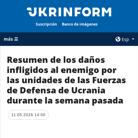
Suscripción
Banco de imágenes
más ☰
Esp
×
Resumen de los daños
infligidos al enemigo por
TODAS LAS
AGENCIA
CATEGORÍAS
las unidades de las Fuerzas
sobre la agencia
Guerra
de Defensa de Ucrania
contacto
Reconstrucción
durante la semana pasada
condiciones de
de Ucrania
suscripción
Política
servicios
11.05.2026 14:00
Economía
Política de
privacidad y
Defensa
protección de