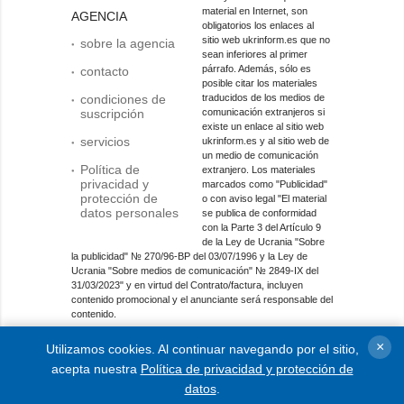
material en Internet, son
AGENCIA
obligatorios los enlaces al
sitio web ukrinform.es que no
sobre la agencia
sean inferiores al primer
párrafo. Además, sólo es
contacto
posible citar los materiales
condiciones de
traducidos de los medios de
suscripción
comunicación extranjeros si
existe un enlace al sitio web
servicios
ukrinform.es y al sitio web de
un medio de comunicación
Política de
extranjero. Los materiales
privacidad y
marcados como "Publicidad"
protección de
o con aviso legal "El material
datos personales
se publica de conformidad
con la Parte 3 del Artículo 9
de la Ley de Ucrania "Sobre
la publicidad" № 270/96-ВР del 03/07/1996 y la Ley de
Ucrania "Sobre medios de comunicación" № 2849-IX del
31/03/2023" y en virtud del Contrato/factura, incluyen
contenido promocional y el anunciante será responsable del
contenido.
Entidad de medios en línea; identificador de medios: R40-
×
Utilizamos cookies. Al continuar navegando por el sitio,
01421.
acepta nuestra
Política de privacidad y protección de
© 2015-2026 Ukrinform. Todos los derechos reservados.
datos
.