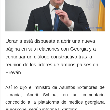
Sociedad y
datos personales
Cultura
Deportes
Crimen
Desastres y
emergencias
Ucrania está dispuesta a abrir una nueva
ADICIONAL
SERVICIOS
página en sus relaciones con Georgia y a
Podcasts
Suscripción
continuar un diálogo constructivo tras la
Publicaciones
Banco de
reunión de los líderes de ambos países en
imágenes
Entrevistas
Ereván.
Fotos
Video
Así lo dijo el ministro de Asuntos Exteriores de
Releases
Ucrania, Andrii Sybiha, en un comentario
concedido a la plataforma de medios georgiana
Euroscope, según informa Ukrinform.