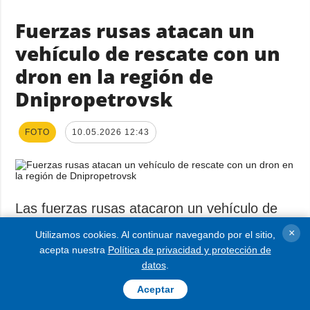
Fuerzas rusas atacan un
vehículo de rescate con un
dron en la región de
Dnipropetrovsk
FOTO
10.05.2026 12:43
Las fuerzas rusas atacaron un vehículo de
rescate en la localidad de Myrove de la
×
Utilizamos cookies. Al continuar navegando por el sitio,
acepta nuestra
Política de privacidad y protección de
región de Dnipropetrovsk; la tripulación se
datos
.
dirigía a ayudar a los residentes.
Aceptar