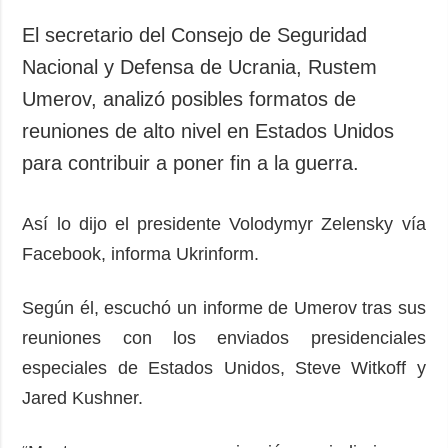
Sociedad y
datos personales
Cultura
El secretario del Consejo de Seguridad
Deportes
Nacional y Defensa de Ucrania, Rustem
Crimen
Umerov, analizó posibles formatos de
Desastres y
reuniones de alto nivel en Estados Unidos
emergencias
para contribuir a poner fin a la guerra.
ADICIONAL
SERVICIOS
Podcasts
Suscripción
Así lo dijo el presidente Volodymyr Zelensky vía
Facebook, informa Ukrinform.
Publicaciones
Banco de
imágenes
Entrevistas
Según él, escuchó un informe de Umerov tras sus
Fotos
reuniones con los enviados presidenciales
Video
especiales de Estados Unidos, Steve Witkoff y
Releases
Jared Kushner.