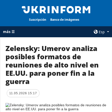
Suscripción
Banco de imágenes
más ☰
Esp
×
Zelensky: Umerov analiza
posibles formatos de
TODAS LAS
AGENCIA
CATEGORÍAS
reuniones de alto nivel en
sobre la agencia
Guerra
EE.UU. para poner fin a la
contacto
Reconstrucción
guerra
condiciones de
de Ucrania
suscripción
Política
servicios
11.05.2026 15:17
Economía
Política de
privacidad y
Defensa
protección de