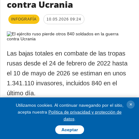
contra Ucrania
INFOGRAFÍA
10.05.2026 09:24
Las bajas totales en combate de las tropas
rusas desde el 24 de febrero de 2022 hasta
el 10 de mayo de 2026 se estiman en unos
1.341.110 invasores, incluidos 840 en el
último día.
×
Utilizamos cookies. Al continuar navegando por el sitio,
Así lo afirma el Estado Mayor General de las
acepta nuestra
Política de privacidad y protección de
datos
.
Fuerzas Armadas de Ucrania vía Facebook,
Aceptar
informa Ukrinform.