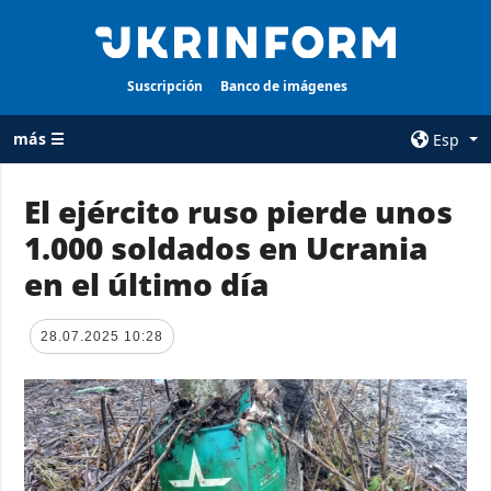
Suscripción
Banco de imágenes
más ☰
Esp
×
El ejército ruso pierde unos
1.000 soldados en Ucrania
TODAS LAS
AGENCIA
CATEGORÍAS
en el último día
sobre la agencia
Guerra
contacto
Reconstrucción
28.07.2025 10:28
condiciones de
de Ucrania
suscripción
Política
servicios
Economía
Política de
privacidad y
Defensa
protección de