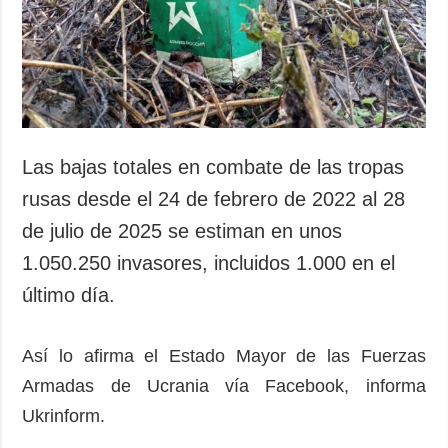
Sociedad y
datos personales
Cultura
Deportes
Crimen
Desastres y
emergencias
Las bajas totales en combate de las tropas
ADICIONAL
SERVICIOS
rusas desde el 24 de febrero de 2022 al 28
Podcasts
Suscripción
de julio de 2025 se estiman en unos
Publicaciones
Banco de
1.050.250 invasores, incluidos 1.000 en el
imágenes
Entrevistas
último día.
Fotos
Video
Así lo afirma el Estado Mayor de las Fuerzas
Releases
Armadas de Ucrania vía Facebook, informa
Ukrinform.