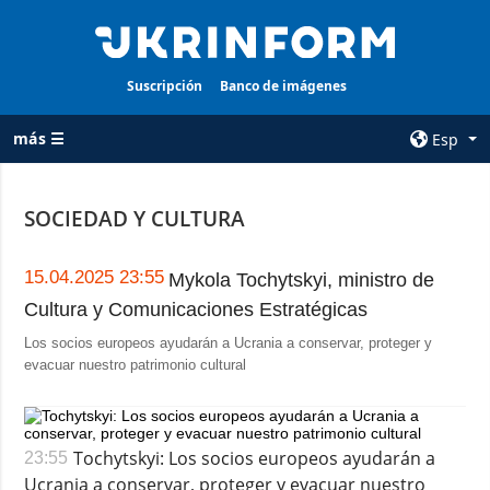
Suscripción
Banco de imágenes
más ☰
Esp
×
SOCIEDAD Y CULTURA
TODAS LAS
AGENCIA
CATEGORÍAS
sobre la agencia
15.04.2025 23:55
Mykola Tochytskyi, ministro de
Guerra
Cultura y Comunicaciones Estratégicas
contacto
Reconstrucción
Los socios europeos ayudarán a Ucrania a conservar, proteger y
condiciones de
de Ucrania
evacuar nuestro patrimonio cultural
suscripción
Política
servicios
Economía
Política de
Tochytskyi: Los socios europeos ayudarán a
23:55
privacidad y
Defensa
Ucrania a conservar, proteger y evacuar nuestro
protección de