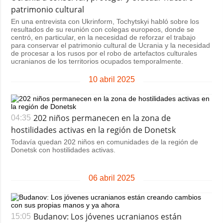
Sociedad y
patrimonio cultural
datos personales
Cultura
En una entrevista con Ukrinform, Tochytskyi habló sobre los
resultados de su reunión con colegas europeos, donde se
Deportes
centró, en particular, en la necesidad de reforzar el trabajo
para conservar el patrimonio cultural de Ucrania y la necesidad
Crimen
de procesar a los rusos por el robo de artefactos culturales
ucranianos de los territorios ocupados temporalmente.
Desastres y
emergencias
10 abril 2025
ADICIONAL
SERVICIOS
Podcasts
Suscripción
202 niños permanecen en la zona de
04:35
Publicaciones
Banco de
hostilidades activas en la región de Donetsk
imágenes
Todavía quedan 202 niños en comunidades de la región de
Entrevistas
Donetsk con hostilidades activas.
Fotos
Video
06 abril 2025
Releases
Budanov: Los jóvenes ucranianos están
15:05