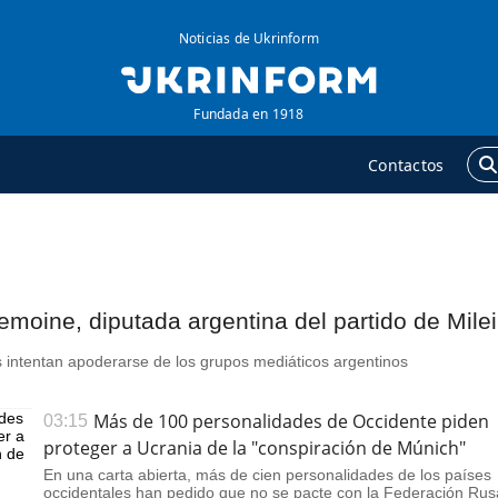
Noticias de Ukrinform
Fundada en 1918
Contactos
GENCIA
ADICIONAL
obre la agencia
Podcasts
Lemoine, diputada argentina del partido de Milei
ontacto
Publicaciones
 intentan apoderarse de los grupos mediáticos argentinos
ondiciones de
Entrevistas
uscripción
Fotos
Más de 100 personalidades de Occidente piden
03:15
ervicios
proteger a Ucrania de la "conspiración de Múnich"
Video
olítica de privacidad y
En una carta abierta, más de cien personalidades de los países
Releases
occidentales han pedido que no se pacte con la Federación Rus