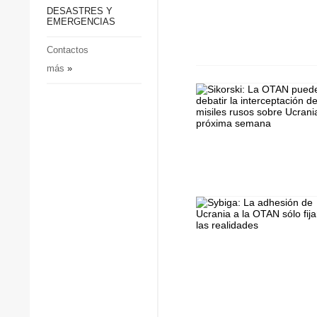
p
Defensa
DESASTRES Y
p
EMERGENCIAS
Sociedad y Cultura
Deportes
Contactos
más
»
Crimen
Desastres y emergencias