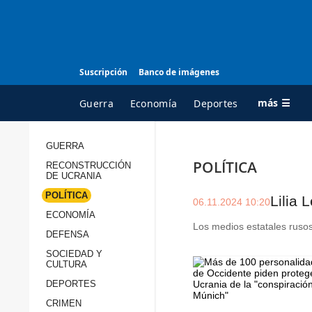
Suscripción
Banco de imágenes
más ☰
Guerra
Economía
Deportes
GUERRA
POLÍTICA
RECONSTRUCCIÓN
TODAS LAS
A
DE UCRANIA
CATEGORÍAS
s
POLÍTICA
Lilia 
06.11.2024 10:20
Guerra
c
ECONOMÍA
Los medios estatales rusos
Reconstrucción de
DEFENSA
c
Ucrania
s
SOCIEDAD Y
CULTURA
Política
s
DEPORTES
Economía
P
CRIMEN