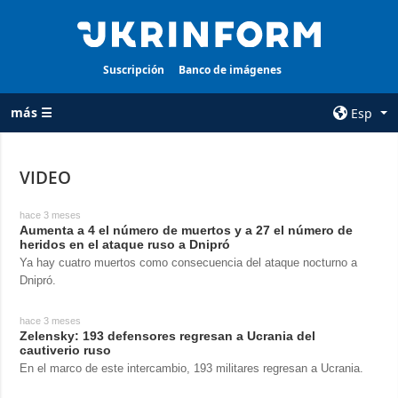
Suscripción
Banco de imágenes
más ☰
Esp
×
VIDEO
TODAS LAS
AGENCIA
hace 3 meses
CATEGORÍAS
sobre la agencia
Aumenta a 4 el número de muertos y a 27 el número de
heridos en el ataque ruso a Dnipró
Guerra
contacto
Ya hay cuatro muertos como consecuencia del ataque nocturno a
Reconstrucción
condiciones de
Dnipró.
de Ucrania
suscripción
Política
hace 3 meses
servicios
Zelensky: 193 defensores regresan a Ucrania del
Economía
cautiverio ruso
Política de
En el marco de este intercambio, 193 militares regresan a Ucrania.
privacidad y
Defensa
protección de