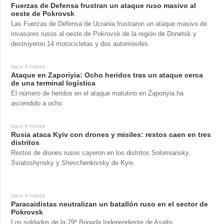
Fuerzas de Defensa frustran un ataque ruso masivo al
oeste de Pokrovsk
Las Fuerzas de Defensa de Ucrania frustraron un ataque masivo de
invasores rusos al oeste de Pokrovsk de la región de Donetsk y
destruyeron 14 motocicletas y dos automóviles.
hace 4 meses
Ataque en Zaporiyia: Ocho heridos tras un ataque cerca
de una terminal logística
El número de heridos en el ataque matutino en Zaporiyia ha
ascendido a ocho.
hace 4 meses
Rusia ataca Kyiv con drones y misiles: restos caen en tres
distritos
Restos de drones rusos cayeron en los distritos Solomiansky,
Sviatoshynsky y Shevchenkivsky de Kyiv.
hace 4 meses
Paracaidistas neutralizan un batallón ruso en el sector de
Pokrovsk
Los soldados de la 79ª Brigada Independiente de Asalto