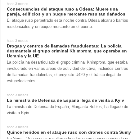
Sociedad y
hace 3 meses
datos personales
Consecuencias del ataque ruso a Odesa: Muere una
Cultura
pareja, edificios y un buque mercante resultan dañados
Deportes
El ataque ruso perpetrado esta noche contra Odesa alcanzó barrios
residenciales y un buque mercante en el puerto.
Crimen
Desastres y
hace 3 meses
Drogas y centros de llamadas fraudulentas: La policía
emergencias
desmantela el grupo criminal Khimprom, que operaba en
Ucrania y la UE
ADICIONAL
SERVICIOS
La policía ha desarticulado el grupo criminal Khimprom, que estaba
involucrado en varias áreas de actividad delictiva, incluidos centros
Podcasts
Suscripción
de llamadas fraudulentas, el proyecto U420 y el tráfico ilegal de
Publicaciones
Banco de
estupefacientes.
imágenes
Entrevistas
hace 3 meses
Fotos
La ministra de Defensa de España llega de visita a Kyiv
La ministra de Defensa de España, Margarita Robles, ha llegado de
Video
visita a Kyiv.
Releases
hace 3 meses
Quince heridos en el ataque ruso con drones contra Sumy
En Sumy, 15 personas resultaron heridas como consecuencia de un