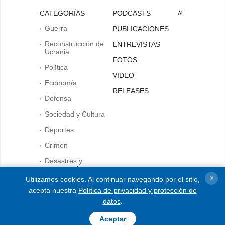
CATEGORÍAS
PODCASTS
Al
Guerra
PUBLICACIONES
Reconstrucción de
ENTREVISTAS
Ucrania
FOTOS
Política
VIDEO
Economía
RELEASES
Defensa
Sociedad y Cultura
Deportes
Crimen
Desastres y
emergencias
×
Utilizamos cookies. Al continuar navegando por el sitio,
citar y utilizar cualquier
acepta nuestra
Política de privacidad y protección de
material en Internet, son
AGENCIA
datos
.
obligatorios los enlaces al
sitio web ukrinform.es que no
sobre la agencia
sean inferiores al primer
Aceptar