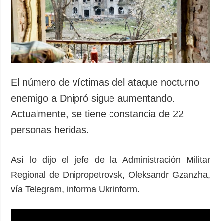
Sociedad y
datos personales
Cultura
Deportes
Crimen
Desastres y
emergencias
El número de víctimas del ataque nocturno
ADICIONAL
SERVICIOS
enemigo a Dnipró sigue aumentando.
Podcasts
Suscripción
Actualmente, se tiene constancia de 22
Publicaciones
Banco de
personas heridas.
imágenes
Entrevistas
Fotos
Así lo dijo el jefe de la Administración Militar
Video
Regional de Dnipropetrovsk, Oleksandr Gzanzha,
Releases
vía Telegram, informa Ukrinform.