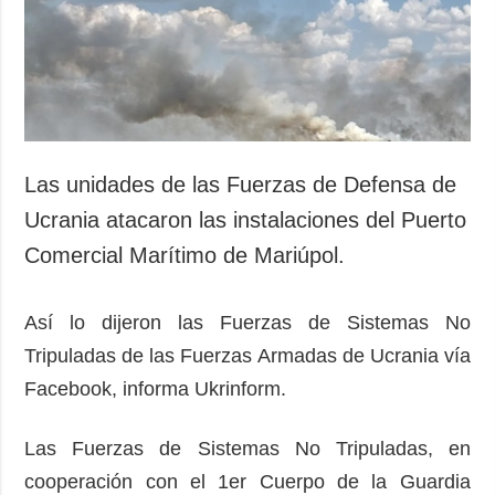
Sociedad y
datos personales
Cultura
Deportes
Crimen
Desastres y
emergencias
Las unidades de las Fuerzas de Defensa de
ADICIONAL
SERVICIOS
Ucrania atacaron las instalaciones del Puerto
Podcasts
Suscripción
Comercial Marítimo de Mariúpol.
Publicaciones
Banco de
imágenes
Entrevistas
Así lo dijeron las Fuerzas de Sistemas No
Fotos
Tripuladas de las Fuerzas Armadas de Ucrania vía
Video
Facebook, informa Ukrinform.
Releases
Las Fuerzas de Sistemas No Tripuladas, en
cooperación con el 1er Cuerpo de la Guardia