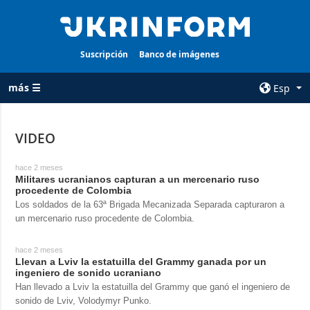
Suscripción
Banco de imágenes
más ☰
Esp
×
VIDEO
TODAS LAS
AGENCIA
hace 2 meses
CATEGORÍAS
sobre la agencia
Militares ucranianos capturan a un mercenario ruso
procedente de Colombia
Guerra
contacto
Los soldados de la 63ª Brigada Mecanizada Separada capturaron a
Reconstrucción
condiciones de
un mercenario ruso procedente de Colombia.
de Ucrania
suscripción
Política
hace 2 meses
servicios
Llevan a Lviv la estatuilla del Grammy ganada por un
Economía
ingeniero de sonido ucraniano
Política de
Han llevado a Lviv la estatuilla del Grammy que ganó el ingeniero de
privacidad y
Defensa
sonido de Lviv, Volodymyr Punko.
protección de