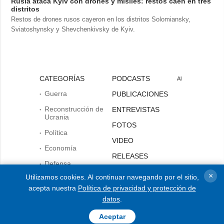
Rusia ataca Kyiv con drones y misiles: restos caen en tres
distritos
Restos de drones rusos cayeron en los distritos Solomiansky,
Sviatoshynsky y Shevchenkivsky de Kyiv.
CATEGORÍAS
PODCASTS
Al
Guerra
PUBLICACIONES
Reconstrucción de
ENTREVISTAS
Ucrania
FOTOS
Política
VIDEO
Economía
RELEASES
Defensa
×
Utilizamos cookies. Al continuar navegando por el sitio,
Sociedad y Cultura
acepta nuestra
Política de privacidad y protección de
Deportes
datos
.
Crimen
Aceptar