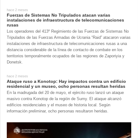
Sociedad y
datos personales
Cultura
hace 2 meses
Fuerzas de Sistemas No Tripulados atacan varias
Deportes
instalaciones de infraestructura de telecomunicaciones
rusas
Crimen
Los operadores del 413º Regimiento de las Fuerzas de Sistemas No
Tripulados de las Fuerzas Armadas de Ucrania “Raid” atacaron varias
Desastres y
instalaciones de infraestructura de telecomunicaciones rusas a una
emergencias
distancia considerable de la línea de contacto de combate en los
territorios temporalmente ocupados de las regiones de Zaporiyia y
ADICIONAL
SERVICIOS
Donetsk.
Podcasts
Suscripción
hace 2 meses
Publicaciones
Banco de
Ataque ruso a Konotop: Hay impactos contra un edificio
imágenes
residencial y un museo, ocho personas resultan heridas
Entrevistas
En la madrugada del 20 de mayo, el ejército ruso lanzó un ataque
Fotos
masivo contra Konotop de la región de Sumy. El ataque alcanzó
edificios residenciales y el museo de historia local. Según
Video
información preliminar, ocho personas resultaron heridas.
Releases