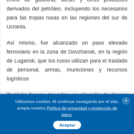
derivados del petróleo, incluyendo los necesarios
para las tropas rusas en las regiones del sur de
Ucrania.
Así mismo, fue alcanzado un paso elevado
ferroviario en la zona de Dovzhansk, en la región
de Lugansk, que los rusos utilizan para el traslado
de personal, armas, municiones y recursos
logísticos
También fueron atacados un almacén de drones
×
Utilizamos cookies. Al continuar navegando por el sitio,
enemigos en la zona de Chervonpopivka y una
acepta nuestra
Política de privacidad y protección de
concentración de equipo militar cerca de
datos
.
Pysarivka, en la región de Lugansk.
Aceptar