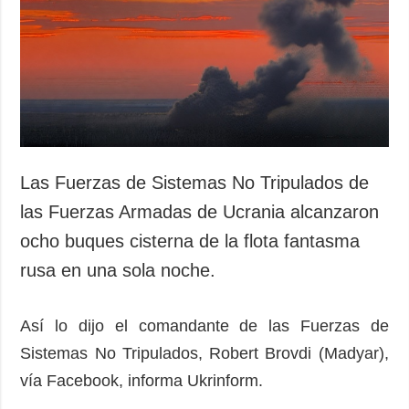
Sociedad y
datos personales
Cultura
Deportes
Crimen
Desastres y
emergencias
ADICIONAL
SERVICIOS
Las Fuerzas de Sistemas No Tripulados de
Podcasts
Suscripción
las Fuerzas Armadas de Ucrania alcanzaron
Publicaciones
Banco de
ocho buques cisterna de la flota fantasma
imágenes
Entrevistas
rusa en una sola noche.
Fotos
Video
Así lo dijo el comandante de las Fuerzas de
Releases
Sistemas No Tripulados, Robert Brovdi (Madyar),
vía Facebook, informa Ukrinform.