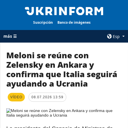
Suscripción
Banco de imágenes
más ☰
Esp
×
Meloni se reúne con
Zelensky en Ankara y
TODAS LAS
AGENCIA
CATEGORÍAS
confirma que Italia seguirá
sobre la agencia
Guerra
ayudando a Ucrania
contacto
Reconstrucción
condiciones de
de Ucrania
suscripción
VÍDEO
08.07.2026 13:59
Política
servicios
Economía
Política de
privacidad y
Defensa
protección de