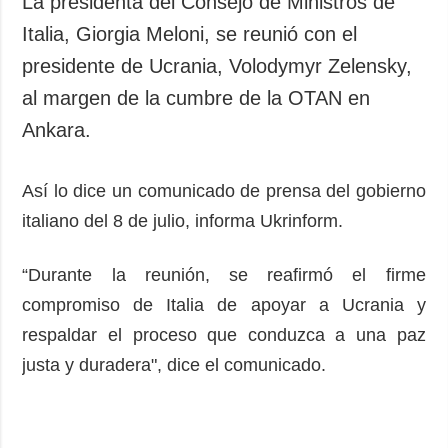
La presidenta del Consejo de Ministros de
Sociedad y
datos personales
Italia, Giorgia Meloni, se reunió con el
Cultura
presidente de Ucrania, Volodymyr Zelensky,
Deportes
al margen de la cumbre de la OTAN en
Crimen
Ankara.
Desastres y
emergencias
Así lo dice un comunicado de prensa del gobierno
ADICIONAL
SERVICIOS
italiano del 8 de julio, informa Ukrinform.
Podcasts
Suscripción
Publicaciones
Banco de
“Durante la reunión, se reafirmó el firme
imágenes
Entrevistas
compromiso de Italia de apoyar a Ucrania y
Fotos
respaldar el proceso que conduzca a una paz
Video
justa y duradera", dice el comunicado.
Releases