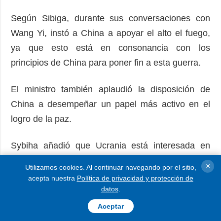
Según Sibiga, durante sus conversaciones con
Wang Yi, instó a China a apoyar el alto el fuego,
ya que esto está en consonancia con los
principios de China para poner fin a esta guerra.
El ministro también aplaudió la disposición de
China a desempeñar un papel más activo en el
logro de la paz.
Sybiha añadió que Ucrania está interesada en
intensificar los contactos bilaterales con China,
×
Utilizamos cookies. Al continuar navegando por el sitio,
especialmente al más alto nivel.
acepta nuestra
Política de privacidad y protección de
datos
.
Como informó Ukrinform, el presidente Volodymyr
Aceptar
Zelenskyy declaró el 16 de junio que China tiene