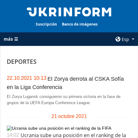
Suscripción
Banco de imágenes
más ☰
Esp
×
DEPORTES
TODAS LAS
AGENCIA
CATEGORÍAS
sobre la agencia
22.10.2021 10:13
El Zorya derrota al CSKA Sofía
Guerra
en la Liga Conferencia
contacto
Reconstrucción
El Zorya Lugansk consiguieron su primera victoria en la fase de
condiciones de
de Ucrania
grupos de la UEFA Europa Conference League.
suscripción
Política
servicios
21 octubre 2021
Economía
Política de
privacidad y
Defensa
Ucrania sube una posición en el ranking de la
14:02
protección de