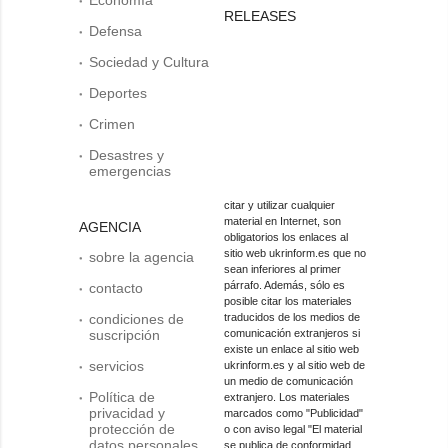
RELEASES
Defensa
Sociedad y Cultura
Deportes
Crimen
Desastres y
emergencias
citar y utilizar cualquier
material en Internet, son
AGENCIA
obligatorios los enlaces al
sitio web ukrinform.es que no
sobre la agencia
sean inferiores al primer
párrafo. Además, sólo es
contacto
posible citar los materiales
condiciones de
traducidos de los medios de
suscripción
comunicación extranjeros si
existe un enlace al sitio web
servicios
ukrinform.es y al sitio web de
un medio de comunicación
Política de
extranjero. Los materiales
privacidad y
marcados como "Publicidad"
protección de
o con aviso legal "El material
datos personales
se publica de conformidad