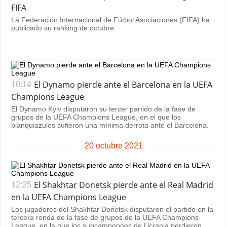
Sociedad y
FIFA
datos personales
Cultura
La Federación Internacional de Fútbol Asociaciones (FIFA) ha
publicado su ranking de octubre.
Deportes
Crimen
Desastres y
emergencias
El Dynamo pierde ante el Barcelona en la UEFA
10:14
Champions League
ADICIONAL
SERVICIOS
El Dynamo Kyiv disputaron su tercer partido de la fase de
Podcasts
Suscripción
grupos de la UEFA Champions League, en el que los
blanquiazules sufieron una mínima derrota ante el Barcelona.
Publicaciones
Banco de
imágenes
Entrevistas
20 octubre 2021
Fotos
Video
El Shakhtar Donetsk pierde ante el Real Madrid
12:25
Releases
en la UEFA Champions League
Los jugadores del Shakhtar Donetsk disputaron el partido en la
tercera ronda de la fase de grupos de la UEFA Champions
League, en la que los subcampeones de Ucrania perdieron