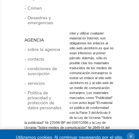
Crimen
Desastres y
emergencias
citar y utilizar cualquier
material en Internet, son
AGENCIA
obligatorios los enlaces al
sitio web ukrinform.es que no
sobre la agencia
sean inferiores al primer
párrafo. Además, sólo es
contacto
posible citar los materiales
condiciones de
traducidos de los medios de
suscripción
comunicación extranjeros si
existe un enlace al sitio web
servicios
ukrinform.es y al sitio web de
un medio de comunicación
Política de
extranjero. Los materiales
privacidad y
marcados como "Publicidad"
protección de
o con aviso legal "El material
datos personales
se publica de conformidad
con la Parte 3 del Artículo 9
de la Ley de Ucrania "Sobre
la publicidad" № 270/96-ВР del 03/07/1996 y la Ley de
Ucrania "Sobre medios de comunicación" № 2849-IX del
31/03/2023" y en virtud del Contrato/factura, incluyen
×
Utilizamos cookies. Al continuar navegando por el sitio,
contenido promocional y el anunciante será responsable del