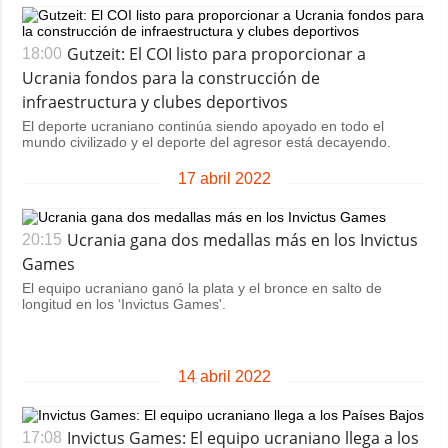
Sociedad y
datos personales
Cultura
Gutzeit: El COI listo para proporcionar a
18:00
Deportes
Ucrania fondos para la construcción de
Crimen
infraestructura y clubes deportivos
El deporte ucraniano continúa siendo apoyado en todo el
Desastres y
mundo civilizado y el deporte del agresor está decayendo.
emergencias
17 abril 2022
ADICIONAL
SERVICIOS
Podcasts
Suscripción
Ucrania gana dos medallas más en los Invictus
20:15
Publicaciones
Banco de
Games
imágenes
Entrevistas
El equipo ucraniano ganó la plata y el bronce en salto de
longitud en los ‘Invictus Games'.
Fotos
Video
14 abril 2022
Releases
Invictus Games: El equipo ucraniano llega a los
17:08