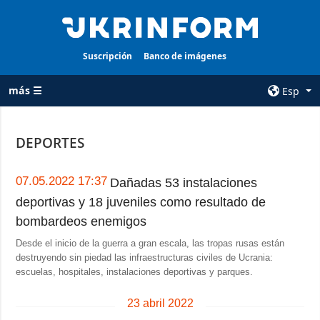
Suscripción
Banco de imágenes
más ☰
Esp
×
DEPORTES
TODAS LAS
AGENCIA
CATEGORÍAS
sobre la agencia
07.05.2022 17:37
Dañadas 53 instalaciones
Guerra
deportivas y 18 juveniles como resultado de
contacto
Reconstrucción
bombardeos enemigos
condiciones de
de Ucrania
suscripción
Desde el inicio de la guerra a gran escala, las tropas rusas están
destruyendo sin piedad las infraestructuras civiles de Ucrania:
Política
servicios
escuelas, hospitales, instalaciones deportivas y parques.
Economía
Política de
privacidad y
23 abril 2022
Defensa
protección de