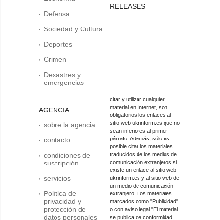
RELEASES
Defensa
Sociedad y Cultura
Deportes
Crimen
Desastres y
emergencias
citar y utilizar cualquier
material en Internet, son
AGENCIA
obligatorios los enlaces al
sitio web ukrinform.es que no
sobre la agencia
sean inferiores al primer
párrafo. Además, sólo es
contacto
posible citar los materiales
condiciones de
traducidos de los medios de
suscripción
comunicación extranjeros si
existe un enlace al sitio web
servicios
ukrinform.es y al sitio web de
un medio de comunicación
Política de
extranjero. Los materiales
privacidad y
marcados como "Publicidad"
protección de
o con aviso legal "El material
datos personales
se publica de conformidad