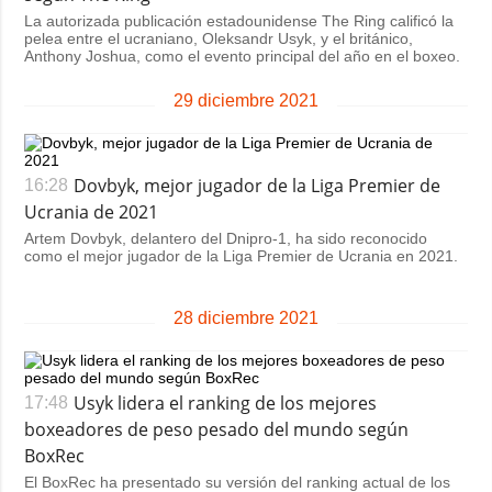
Sociedad y
La autorizada publicación estadounidense The Ring calificó la
datos personales
Cultura
pelea entre el ucraniano, Oleksandr Usyk, y el británico,
Anthony Joshua, como el evento principal del año en el boxeo.
Deportes
29 diciembre 2021
Crimen
Desastres y
emergencias
Dovbyk, mejor jugador de la Liga Premier de
16:28
Ucrania de 2021
ADICIONAL
SERVICIOS
Artem Dovbyk, delantero del Dnipro-1, ha sido reconocido
Podcasts
Suscripción
como el mejor jugador de la Liga Premier de Ucrania en 2021.
Publicaciones
Banco de
imágenes
Entrevistas
28 diciembre 2021
Fotos
Video
Usyk lidera el ranking de los mejores
17:48
Releases
boxeadores de peso pesado del mundo según
BoxRec
El BoxRec ha presentado su versión del ranking actual de los