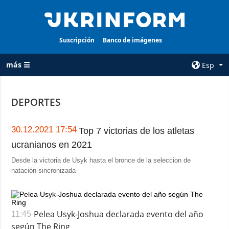
Suscripción
Banco de imágenes
más ☰
Esp
×
DEPORTES
TODAS LAS
AGENCIA
CATEGORÍAS
sobre la agencia
30.12.2021 17:54
Top 7 victorias de los atletas
Guerra
ucranianos en 2021
contacto
Reconstrucción
Desde la victoria de Usyk hasta el bronce de la seleccion de
condiciones de
de Ucrania
natación sincronizada
suscripción
Política
servicios
Economía
Política de
Pelea Usyk-Joshua declarada evento del año
11:45
privacidad y
Defensa
según The Ring
protección de