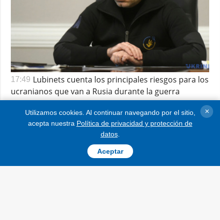
Lubinets cuenta los principales riesgos para los
17:49
ucranianos que van a Rusia durante la guerra
El comisionado para los Derechos Humanos de la Verjovna
Rada de Ucrania, Dmytro Lubinets, explicó por qué visitar
×
Utilizamos cookies. Al continuar navegando por el sitio,
Rusia durante la guerra es peligroso para los ciudadanos
acepta nuestra
Política de privacidad y protección de
ucranianos.
datos
.
Aceptar