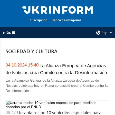
Suscripción
Banco de imágenes
más ☰
Esp
×
SOCIEDAD Y CULTURA
TODAS LAS
AGENCIA
CATEGORÍAS
sobre la agencia
04.10.2024 15:40
La Alianza Europea de Agencias
Guerra
de Noticias crea Comité contra la Desinformación
contacto
Reconstrucción
En la Asamblea General de la Alianza Europea de Agencias de
condiciones de
de Ucrania
Noticias celebrada hoy en Roma se decidió crear el Comité contra la
suscripción
Desinformación.
Política
servicios
Economía
Política de
privacidad y
Defensa
Ucrania recibe 10 vehículos especiales para
09:47
protección de