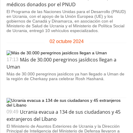
Sociedad y
médicos donados por el PNUD
datos personales
Cultura
El Programa de las Naciones Unidas para el Desarrollo (PNUD)
en Ucrania, con el apoyo de la Unión Europea (UE) y los
Deportes
gobiernos de Canadá y Dinamarca, en asociación con el
Ministerio de Salud de Ucrania y el Ministerio de Política Social
Crimen
de Ucrania, entregó 10 vehículos especializados.
Desastres y
02 octubre 2024
emergencias
ADICIONAL
SERVICIOS
Más de 30.000 peregrinos jasídicos llegan a
17:13
Podcasts
Suscripción
Uman
Más de 30.000 peregrinos jasídicos ya han llegado a Uman de
Publicaciones
Banco de
la región de Cherkasy para celebrar Rosh Hashaná.
imágenes
Entrevistas
Fotos
Video
Ucrania evacua a 134 de sus ciudadanos y 45
09:49
Releases
extranjeros del Líbano
El Ministerio de Asuntos Exteriores de Ucrania y la Dirección
Principal de Inteligencia del Ministerio de Defensa llevaron a