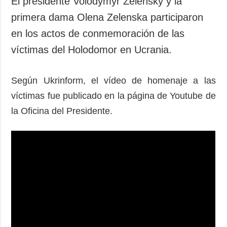
El presidente Volodymyr Zelensky y la
Sociedad y
datos personales
primera dama Olena Zelenska participaron
Cultura
en los actos de conmemoración de las
Deportes
víctimas del Holodomor en Ucrania.
Crimen
Desastres y
emergencias
Según Ukrinform, el vídeo de homenaje a las
víctimas fue publicado en la página de Youtube de
ADICIONAL
SERVICIOS
la Oficina del Presidente.
Podcasts
Suscripción
Publicaciones
Banco de
imágenes
Entrevistas
Fotos
Video
Releases