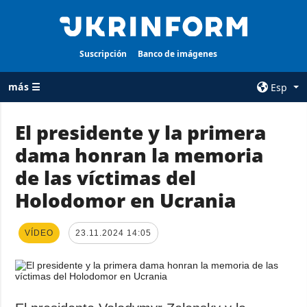
Suscripción
Banco de imágenes
más ☰
Esp
×
El presidente y la primera
dama honran la memoria
TODAS LAS
AGENCIA
CATEGORÍAS
de las víctimas del
sobre la agencia
Guerra
Holodomor en Ucrania
contacto
Reconstrucción
condiciones de
de Ucrania
suscripción
VÍDEO
23.11.2024 14:05
Política
servicios
Economía
Política de
privacidad y
Defensa
protección de