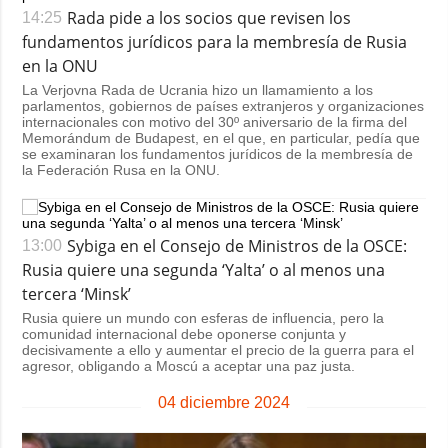
Sociedad y
Rada pide a los socios que revisen los
14:25
datos personales
Cultura
fundamentos jurídicos para la membresía de Rusia
en la ONU
Deportes
La Verjovna Rada de Ucrania hizo un llamamiento a los
Crimen
parlamentos, gobiernos de países extranjeros y organizaciones
internacionales con motivo del 30º aniversario de la firma del
Desastres y
Memorándum de Budapest, en el que, en particular, pedía que
emergencias
se examinaran los fundamentos jurídicos de la membresía de
la Federación Rusa en la ONU.
ADICIONAL
SERVICIOS
Podcasts
Suscripción
Sybiga en el Consejo de Ministros de la OSCE:
13:00
Publicaciones
Banco de
Rusia quiere una segunda ‘Yalta’ o al menos una
imágenes
Entrevistas
tercera ‘Minsk’
Fotos
Rusia quiere un mundo con esferas de influencia, pero la
comunidad internacional debe oponerse conjunta y
Video
decisivamente a ello y aumentar el precio de la guerra para el
agresor, obligando a Moscú a aceptar una paz justa.
Releases
04 diciembre 2024