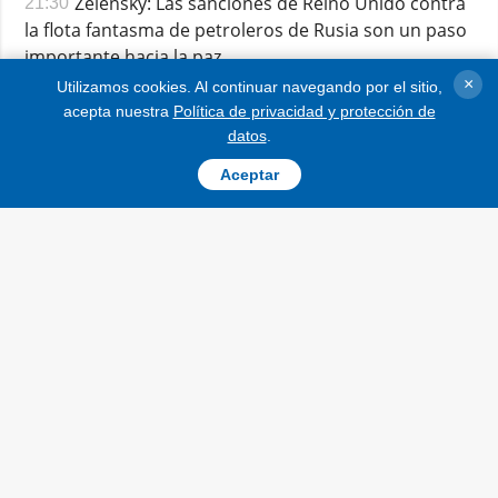
Zelensky: Las sanciones de Reino Unido contra
21:30
la flota fantasma de petroleros de Rusia son un paso
importante hacia la paz
×
Cuantos menos beneficios excesivos obtenga Rusia del
Utilizamos cookies. Al continuar navegando por el sitio,
petróleo, menos capacidad tendrá para hacer la guerra.
acepta nuestra
Política de privacidad y protección de
datos
.
Aceptar
Le Monde: Se intensifican en Europa las
17:27
discusiones sobre el envío de tropas internacionales
a Ucrania
El debate secreto sobre el posible envío de tropas occidentales
y empresas privadas de defensa a Ucrania se han intensificado
en el contexto de una posible retirada de Estados Unidos del
esfuerzo internacional para apoyar a Ucrania después de que
Donald Trump asuma el cargo de presidente en enero de
2025.