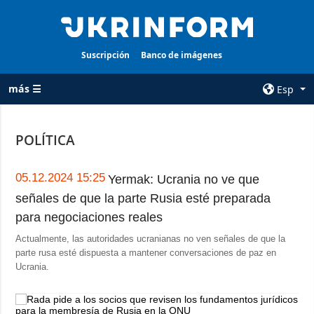
Suscripción
Banco de imágenes
más ☰
Esp
×
POLÍTICA
TODAS LAS
AGENCIA
CATEGORÍAS
sobre la agencia
05.12.2024 15:25
Yermak: Ucrania no ve que
Guerra
señales de que la parte Rusia esté preparada
contacto
Reconstrucción
para negociaciones reales
condiciones de
de Ucrania
suscripción
Actualmente, las autoridades ucranianas no ven señales de que la
parte rusa esté dispuesta a mantener conversaciones de paz en
Política
servicios
Ucrania.
Economía
Política de
privacidad y
Defensa
protección de