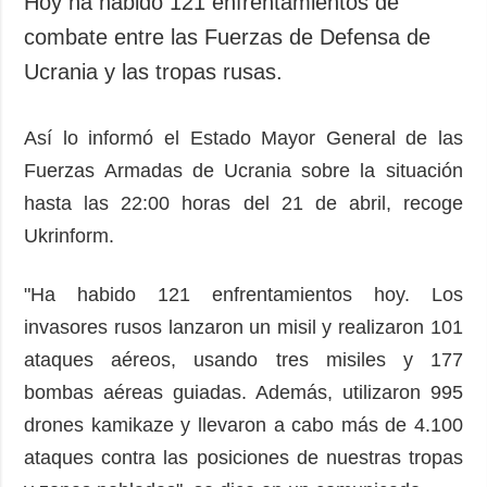
Hoy ha habido 121 enfrentamientos de
Sociedad y
datos personales
combate entre las Fuerzas de Defensa de
Cultura
Ucrania y las tropas rusas.
Deportes
Crimen
Así lo informó el Estado Mayor General de las
Desastres y
emergencias
Fuerzas Armadas de Ucrania sobre la situación
hasta las 22:00 horas del 21 de abril, recoge
ADICIONAL
SERVICIOS
Ukrinform.
Podcasts
Suscripción
Publicaciones
Banco de
"Ha habido 121 enfrentamientos hoy. Los
imágenes
Entrevistas
invasores rusos lanzaron un misil y realizaron 101
Fotos
ataques aéreos, usando tres misiles y 177
Video
bombas aéreas guiadas. Además, utilizaron 995
Releases
drones kamikaze y llevaron a cabo más de 4.100
ataques contra las posiciones de nuestras tropas