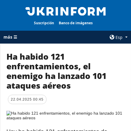
Suscripción
Banco de imágenes
más ☰
Esp
×
Ha habido 121
enfrentamientos, el
TODAS LAS
AGENCIA
CATEGORÍAS
enemigo ha lanzado 101
sobre la agencia
Guerra
ataques aéreos
contacto
Reconstrucción
condiciones de
de Ucrania
suscripción
22.04.2025 00:45
Política
servicios
Economía
Política de
privacidad y
Defensa
protección de