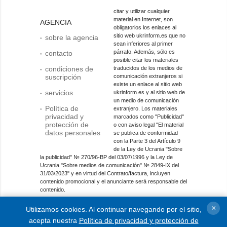
citar y utilizar cualquier
material en Internet, son
AGENCIA
obligatorios los enlaces al
sitio web ukrinform.es que no
sobre la agencia
sean inferiores al primer
párrafo. Además, sólo es
contacto
posible citar los materiales
condiciones de
traducidos de los medios de
suscripción
comunicación extranjeros si
existe un enlace al sitio web
servicios
ukrinform.es y al sitio web de
un medio de comunicación
Política de
extranjero. Los materiales
privacidad y
marcados como "Publicidad"
protección de
o con aviso legal "El material
datos personales
se publica de conformidad
con la Parte 3 del Artículo 9
de la Ley de Ucrania "Sobre
la publicidad" № 270/96-ВР del 03/07/1996 y la Ley de
Ucrania "Sobre medios de comunicación" № 2849-IX del
31/03/2023" y en virtud del Contrato/factura, incluyen
contenido promocional y el anunciante será responsable del
contenido.
Entidad de medios en línea; identificador de medios: R40-
×
Utilizamos cookies. Al continuar navegando por el sitio,
01421.
acepta nuestra
Política de privacidad y protección de