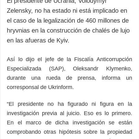
El presidente de Ucrania, Volodymyr
Sociedad y
datos personales
Zelensky, no ha estado ni está implicado en
Cultura
el caso de la legalización de 460 millones de
Deportes
hryvnias en la construcción de chalés de lujo
Crimen
en las afueras de Kyiv.
Desastres y
emergencias
Así lo dijo el jefe de la Fiscalía Anticorrupción
ADICIONAL
SERVICIOS
Especializada (SAP), Oleksandr Klymenko,
Podcasts
Suscripción
durante una rueda de prensa, informa un
Publicaciones
Banco de
imágenes
corresponsal de Ukrinform.
Entrevistas
Fotos
“El presidente no ha figurado ni figura en la
Video
investigación previa al juicio. Eso es lo primero.
Releases
En el marco de dicha investigación se están
comprobando otras hipótesis sobre la propiedad