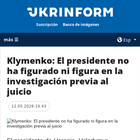
Suscripción
Banco de imágenes
más ☰
Esp
×
Klymenko: El presidente no
ha figurado ni figura en la
TODAS LAS
AGENCIA
CATEGORÍAS
investigación previa al
sobre la agencia
Guerra
juicio
contacto
Reconstrucción
condiciones de
de Ucrania
suscripción
12.05.2026 16:43
Política
servicios
Economía
Política de
privacidad y
Defensa
protección de