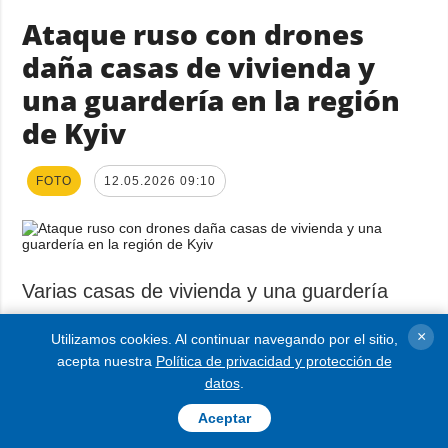
Ataque ruso con drones
daña casas de vivienda y
una guardería en la región
de Kyiv
FOTO
12.05.2026 09:10
Varias casas de vivienda y una guardería
resultaron dañados en la región de Kyiv
×
Utilizamos cookies. Al continuar navegando por el sitio,
como consecuencia de un ataque ruso con
acepta nuestra
Política de privacidad y protección de
datos
.
drones ocurrido en la madrugada.
Aceptar