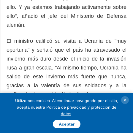
ello. Y ya estamos trabajando activamente sobre
ello", añadió el jefe del Ministerio de Defensa
alemán.
El ministro calificó su visita a Ucrania de "muy
oportuna" y señaló que el país ha atravesado el
invierno más duro desde el inicio de la invasión
rusa a gran escala. "Al mismo tiempo, Ucrania ha
salido de este invierno más fuerte que nunca,
gracias a la valentía de sus soldados y a la
resiliencia de su población", afirmó.
×
Utilizamos cookies. Al continuar navegando por el sitio,
acepta nuestra
Política de privacidad y protección de
Según Pistorius, los logros de Ucrania en el
datos
.
campo de batalla en la defensa contra la agresión
Aceptar
rusa también son "notables".