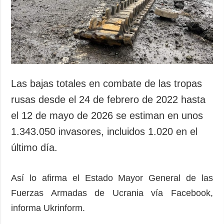
Sociedad y
datos personales
Cultura
Deportes
Crimen
Desastres y
emergencias
Las bajas totales en combate de las tropas
ADICIONAL
SERVICIOS
rusas desde el 24 de febrero de 2022 hasta
Podcasts
Suscripción
el 12 de mayo de 2026 se estiman en unos
Publicaciones
Banco de
1.343.050 invasores, incluidos 1.020 en el
imágenes
Entrevistas
último día.
Fotos
Video
Así lo afirma el Estado Mayor General de las
Releases
Fuerzas Armadas de Ucrania vía Facebook,
informa Ukrinform.