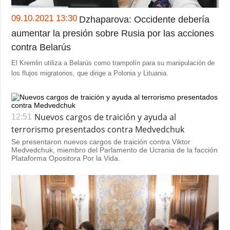
Sociedad y
datos personales
Cultura
09.10.2021 13:30
Dzhaparova: Occidente debería
Deportes
aumentar la presión sobre Rusia por las acciones
contra Belarús
Crimen
El Kremlin utiliza a Belarús como trampolín para su manipulación de
Desastres y
los flujos migratorios, que dirige a Polonia y Lituania.
emergencias
ADICIONAL
SERVICIOS
Podcasts
Suscripción
Nuevos cargos de traición y ayuda al
12:51
terrorismo presentados contra Medvedchuk
Publicaciones
Banco de
imágenes
Se presentaron nuevos cargos de traición contra Viktor
Entrevistas
Medvedchuk, miembro del Parlamento de Ucrania de la facción
Plataforma Opositora Por la Vida.
Fotos
Video
Releases