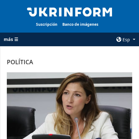
Suscripción
Banco de imágenes
más ☰
Esp
×
POLÍTICA
TODAS LAS
AGENCIA
CATEGORÍAS
sobre la agencia
Guerra
contacto
Reconstrucción
condiciones de
de Ucrania
suscripción
Política
servicios
Economía
Política de
privacidad y
Defensa
protección de