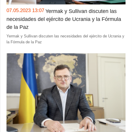
Sociedad y
datos personales
Cultura
07.05.2023 13:07
Yermak y Sullivan discuten las
Deportes
necesidades del ejército de Ucrania y la Fórmula
de la Paz
Crimen
Yermak y Sullivan discuten las necesidades del ejército de Ucrania y
Desastres y
la Fórmula de la Paz
emergencias
ADICIONAL
SERVICIOS
Podcasts
Suscripción
Publicaciones
Banco de
imágenes
Entrevistas
Fotos
Video
Releases