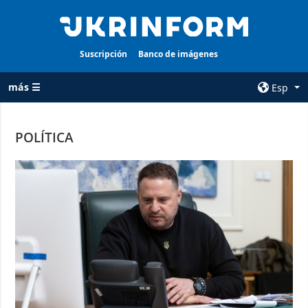
Suscripción
Banco de imágenes
más ☰
Esp
×
POLÍTICA
TODAS LAS
AGENCIA
CATEGORÍAS
sobre la agencia
Guerra
contacto
Reconstrucción
condiciones de
de Ucrania
suscripción
Política
servicios
Economía
Política de
privacidad y
Defensa
protección de