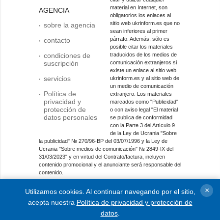
material en Internet, son
AGENCIA
obligatorios los enlaces al
sitio web ukrinform.es que no
sobre la agencia
sean inferiores al primer
párrafo. Además, sólo es
contacto
posible citar los materiales
condiciones de
traducidos de los medios de
suscripción
comunicación extranjeros si
existe un enlace al sitio web
servicios
ukrinform.es y al sitio web de
un medio de comunicación
Política de
extranjero. Los materiales
privacidad y
marcados como "Publicidad"
protección de
o con aviso legal "El material
datos personales
se publica de conformidad
con la Parte 3 del Artículo 9
de la Ley de Ucrania "Sobre
la publicidad" № 270/96-ВР del 03/07/1996 y la Ley de
Ucrania "Sobre medios de comunicación" № 2849-IX del
31/03/2023" y en virtud del Contrato/factura, incluyen
contenido promocional y el anunciante será responsable del
contenido.
Entidad de medios en línea; identificador de medios: R40-
×
Utilizamos cookies. Al continuar navegando por el sitio,
01421.
acepta nuestra
Política de privacidad y protección de
© 2015-2026 Ukrinform. Todos los derechos reservados.
datos
.