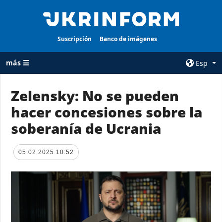
Suscripción
Banco de imágenes
más ☰
Esp
×
Zelensky: No se pueden
hacer concesiones sobre la
TODAS LAS
AGENCIA
CATEGORÍAS
soberanía de Ucrania
sobre la agencia
Guerra
contacto
Reconstrucción
05.02.2025 10:52
condiciones de
de Ucrania
suscripción
Política
servicios
Economía
Política de
privacidad y
Defensa
protección de