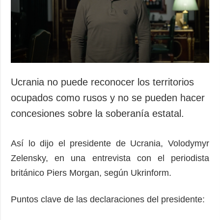
Sociedad y
datos personales
Cultura
Deportes
Crimen
Desastres y
emergencias
Ucrania no puede reconocer los territorios
ADICIONAL
SERVICIOS
ocupados como rusos y no se pueden hacer
Podcasts
Suscripción
concesiones sobre la soberanía estatal.
Publicaciones
Banco de
imágenes
Entrevistas
Así lo dijo el presidente de Ucrania, Volodymyr
Fotos
Zelensky, en una entrevista con el periodista
Video
británico Piers Morgan, según Ukrinform.
Releases
Puntos clave de las declaraciones del presidente: