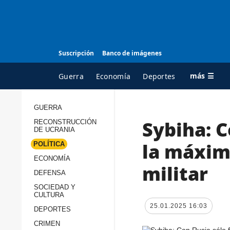
Suscripción
Banco de imágenes
más ☰
Guerra
Economía
Deportes
GUERRA
Sybiha: C
RECONSTRUCCIÓN
TODAS LAS
A
DE UCRANIA
CATEGORÍAS
s
la máxim
POLÍTICA
Guerra
c
ECONOMÍA
militar
Reconstrucción de
DEFENSA
c
Ucrania
s
SOCIEDAD Y
CULTURA
Política
s
25.01.2025 16:03
DEPORTES
Economía
P
CRIMEN