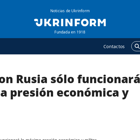
Noticias de Ukrinform
Fundada en 1918
Contactos
on Rusia sólo funcionar
GENCIA
ADICIONAL
obre la agencia
Podcasts
a presión económica y
ontacto
Publicaciones
ondiciones de
Entrevistas
uscripción
Fotos
ervicios
Video
olítica de privacidad y
Releases