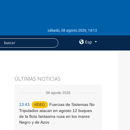
sábado, 08 agosto 2026, 14:13
Esp
×
á
SERVICIOS
ÚLTIMAS NOTICIAS
Suscripción
Banco de imágenes
08 agosto 2026
13:43
Fuerzas de Sistemas No
VÍDEO
Tripulados atacan en agosto 12 buques
de la flota fantasma rusa en los mares
Negro y de Azov