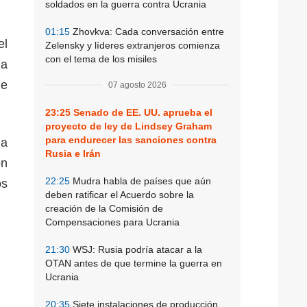
soldados en la guerra contra Ucrania
01:15
Zhovkva: Cada conversación entre
el
Zelensky y líderes extranjeros comienza
con el tema de los misiles
 a
de
07 agosto 2026
23:25
Senado de EE. UU. aprueba el
proyecto de ley de Lindsey Graham
para endurecer las sanciones contra
 a
Rusia e Irán
ón
22:25
Mudra habla de países que aún
os
deben ratificar el Acuerdo sobre la
creación de la Comisión de
Compensaciones para Ucrania
21:30
WSJ: Rusia podría atacar a la
OTAN antes de que termine la guerra en
Ucrania
20:35
Siete instalaciones de producción