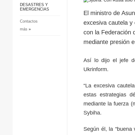
p
Defensa
DESASTRES Y
p
EMERGENCIAS
Sociedad y Cultura
El ministro de Asun
Deportes
Contactos
excesiva cautela y
más
»
Crimen
con la Federación d
Desastres y emergencias
mediante presión e
Así lo dijo el jefe 
Ukrinform.
“La excesiva cautela
estas estrategias 
mediante la fuerza (
Sybiha.
Según él, la "buena