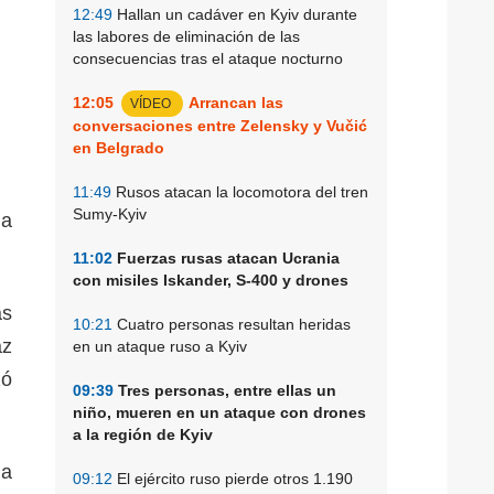
12:49
Hallan un cadáver en Kyiv durante
las labores de eliminación de las
consecuencias tras el ataque nocturno
12:05
Arrancan las
VÍDEO
conversaciones entre Zelensky y Vučić
en Belgrado
11:49
Rusos atacan la locomotora del tren
Sumy-Kyiv
ma
11:02
Fuerzas rusas atacan Ucrania
con misiles Iskander, S-400 y drones
as
10:21
Cuatro personas resultan heridas
az
en un ataque ruso a Kyiv
zó
09:39
Tres personas, entre ellas un
niño, mueren en un ataque con drones
a la región de Kyiv
ia
09:12
El ejército ruso pierde otros 1.190