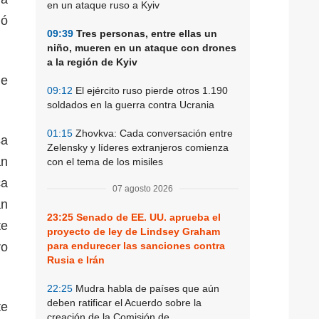
en un ataque ruso a Kyiv
ló
09:39
Tres personas, entre ellas un
niño, mueren en un ataque con drones
a la región de Kyiv
de
09:12
El ejército ruso pierde otros 1.190
soldados en la guerra contra Ucrania
01:15
Zhovkva: Cada conversación entre
sa
Zelensky y líderes extranjeros comienza
án
con el tema de los misiles
ca
07 agosto 2026
an
23:25
Senado de EE. UU. aprueba el
te
proyecto de ley de Lindsey Graham
ro
para endurecer las sanciones contra
Rusia e Irán
22:25
Mudra habla de países que aún
deben ratificar el Acuerdo sobre la
te
creación de la Comisión de