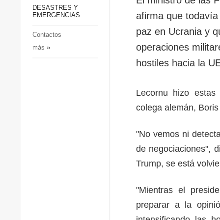
p
Defensa
DESASTRES Y
p
afirma que todavía
EMERGENCIAS
Sociedad y Cultura
paz en Ucrania y qu
Deportes
Contactos
operaciones militar
más
»
Crimen
hostiles hacia la U
Desastres y emergencias
Lecornu hizo estas 
colega alemán, Boris
"No vemos ni detect
de negociaciones", d
Trump, se está volv
"Mientras el presid
preparar a la opini
intensificando las 