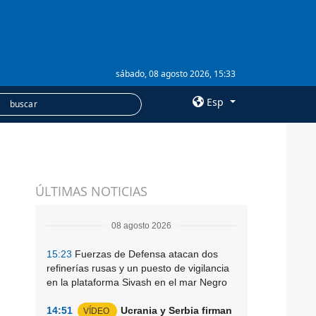
sábado, 08 agosto 2026, 15:33
Esp
×
SERVICIOS
ÚLTIMAS NOTICIAS
Suscripción
Banco de imágenes
08 agosto 2026
15:23
Fuerzas de Defensa atacan dos
refinerías rusas y un puesto de vigilancia
en la plataforma Sivash en el mar Negro
14:51
Ucrania y Serbia firman
VÍDEO