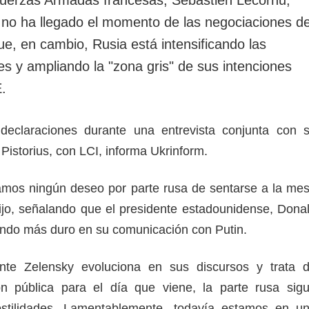
rotección de datos
ersonales
 no ha llegado el momento de las negociaciones d
e, en cambio, Rusia está intensificando las
es y ampliando la "zona gris" de sus intenciones
E.
declaraciones durante una entrevista conjunta con 
 Pistorius, con LCI, informa Ukrinform.
amos ningún deseo por parte rusa de sentarse a la me
ijo, señalando que el presidente estadounidense, Dona
iendo más duro en su comunicación con Putin.
ente Zelensky evoluciona en sus discursos y trata 
ón pública para el día que viene, la parte rusa sig
hostilidades. Lamentablemente, todavía estamos en u