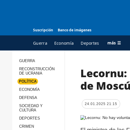
Suscripción
Banco de imágenes
más ☰
Guerra
Economía
Deportes
GUERRA
Lecornu: 
RECONSTRUCCIÓN
TODAS LAS
A
DE UCRANIA
CATEGORÍAS
s
de Moscú
POLÍTICA
Guerra
c
ECONOMÍA
Reconstrucción de
DEFENSA
c
Ucrania
24.01.2025 21:15
s
SOCIEDAD Y
CULTURA
Política
s
DEPORTES
Economía
P
CRIMEN
El ministro de las