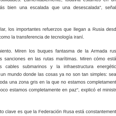
ás bien una escalada que una desescalada", seña
lar, los importantes refuerzos que llegan a Rusia des
como la transferencia de tecnología iraní.
miento. Miren los buques fantasma de la Armada ru
las sanciones en las rutas marítimas. Miren cómo est
s cables submarinos y la infraestructura energéti
 un mundo donde las cosas ya no son tan simples: se
toda una zona gris en la que no estamos completamen
oco estamos completamente en paz", explicó el minist
nto clave es que la Federación Rusa está constantemen