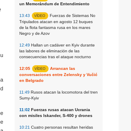
un Memorándum de Entendimiento
e
13:43
Fuerzas de Sistemas No
VÍDEO
Tripulados atacan en agosto 12 buques
de la flota fantasma rusa en los mares
Negro y de Azov
12:49
Hallan un cadáver en Kyiv durante
las labores de eliminación de las
su
consecuencias tras el ataque nocturno
12:05
Arrancan las
VÍDEO
conversaciones entre Zelensky y Vučić
sa
en Belgrado
ld
11:49
Rusos atacan la locomotora del tren
Sumy-Kyiv
11:02
Fuerzas rusas atacan Ucrania
de
con misiles Iskander, S-400 y drones
ue
10:21
Cuatro personas resultan heridas
na