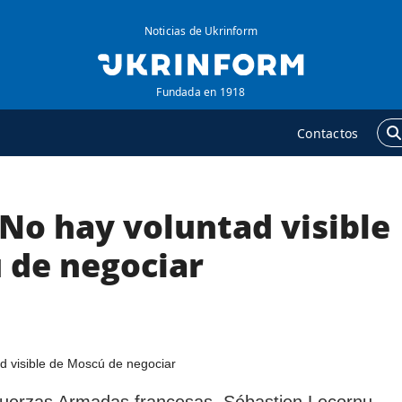
Noticias de Ukrinform
Fundada en 1918
Contactos
No hay voluntad visible
GENCIA
ADICIONAL
obre la agencia
Podcasts
 de negociar
ontacto
Publicaciones
ondiciones de
Entrevistas
uscripción
Fotos
ervicios
Video
olítica de privacidad y
Releases
 Fuerzas Armadas francesas, Sébastien Lecornu,