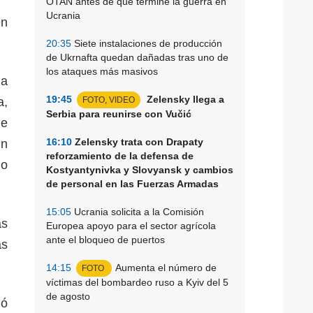
OTAN antes de que termine la guerra en
Ucrania
en
20:35
Siete instalaciones de producción
de Ukrnafta quedan dañadas tras uno de
los ataques más masivos
la
19:45
Zelensky llega a
a,
FOTO, VIDEO
Serbia para reunirse con Vučić
de
16:10
Zelensky trata con Drapaty
in
reforzamiento de la defensa de
lo
Kostyantynivka y Slovyansk y cambios
de personal en las Fuerzas Armadas
15:05
Ucrania solicita a la Comisión
as
Europea apoyo para el sector agrícola
ante el bloqueo de puertos
as
14:15
Aumenta el número de
FOTO
víctimas del bombardeo ruso a Kyiv del 5
de agosto
ló