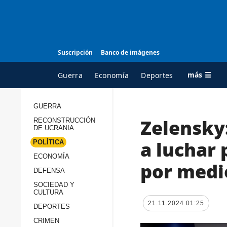
Suscripción
Banco de imágenes
más ☰
Guerra
Economía
Deportes
GUERRA
Zelensky:
RECONSTRUCCIÓN
TODAS LAS
A
DE UCRANIA
CATEGORÍAS
s
a luchar 
POLÍTICA
Guerra
c
ECONOMÍA
por medi
Reconstrucción de
DEFENSA
c
Ucrania
s
SOCIEDAD Y
CULTURA
Política
s
21.11.2024 01:25
DEPORTES
Economía
P
CRIMEN