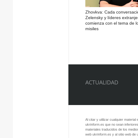
Zhovkva: Cada conversaci
Zelensky y líderes extranje
comienza con el tema de l
misiles
ACTUALIDAD
Al citar y utilizar cualquier material
ukrinform.es que no sean inferiores
materiales traducidos de los medios
web ukrinform.es y al sitio web de