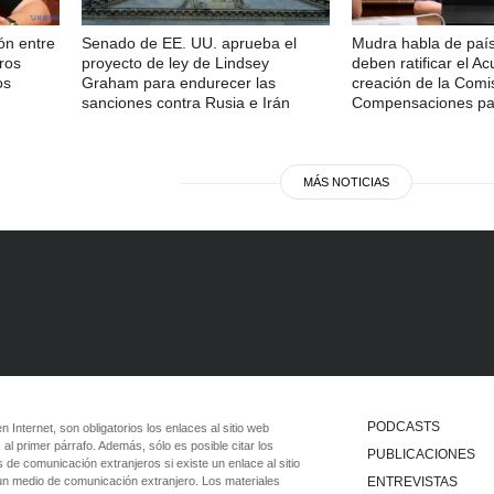
ón entre
Senado de EE. UU. aprueba el
Mudra habla de paí
ros
proyecto de ley de Lindsey
deben ratificar el A
os
Graham para endurecer las
creación de la Comi
sanciones contra Rusia e Irán
Compensaciones pa
MÁS NOTICIAS
PODCASTS
 en Internet, son obligatorios los enlaces al sitio web
 al primer párrafo. Además, sólo es posible citar los
PUBLICACIONES
 de comunicación extranjeros si existe un enlace al sitio
 un medio de comunicación extranjero. Los materiales
ENTREVISTAS