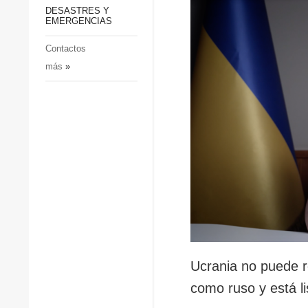
p
Defensa
DESASTRES Y
p
EMERGENCIAS
Sociedad y Cultura
Deportes
Contactos
más
»
Crimen
Desastres y emergencias
Ucrania no puede r
como ruso y está l