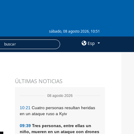
sábado, 08 agosto 2026, 10:51
Esp
×
SERVICIOS
ÚLTIMAS NOTICIAS
Suscripción
Banco de imágenes
08 agosto 2026
10:21
Cuatro personas resultan heridas
en un ataque ruso a Kyiv
09:39
Tres personas, entre ellas un
niño, mueren en un ataque con drones