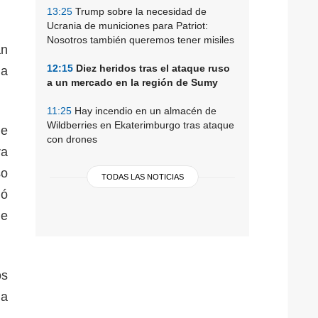
13:25
Trump sobre la necesidad de
Ucrania de municiones para Patriot:
Nosotros también queremos tener misiles
an
12:15
Diez heridos tras el ataque ruso
da
a un mercado en la región de Sumy
11:25
Hay incendio en un almacén de
Wildberries en Ekaterimburgo tras ataque
de
con drones
ra
so
TODAS LAS NOTICIAS
ló
de
os
 a