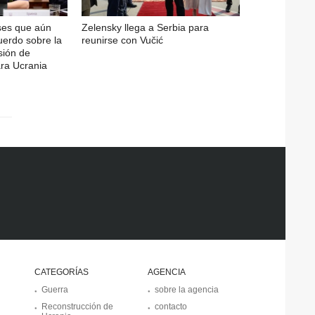
ses que aún
Zelensky llega a Serbia para
cuerdo sobre la
reunirse con Vučić
sión de
ra Ucrania
CATEGORÍAS
AGENCIA
Guerra
sobre la agencia
Reconstrucción de
contacto