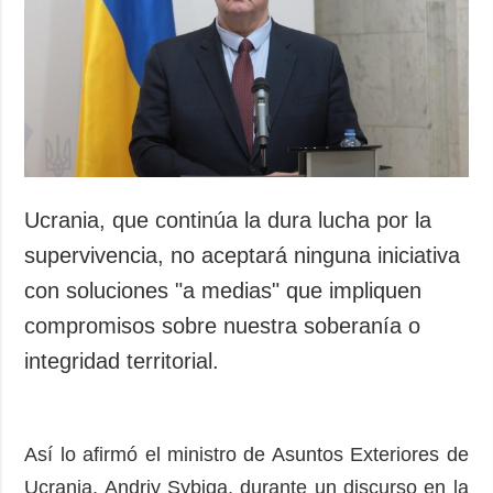
Sociedad y
datos personales
Cultura
Deportes
Crimen
Desastres y
emergencias
ADICIONAL
SERVICIOS
Ucrania, que continúa la dura lucha por la
Podcasts
Suscripción
supervivencia, no aceptará ninguna iniciativa
Publicaciones
Banco de
con soluciones "a medias" que impliquen
imágenes
Entrevistas
compromisos sobre nuestra soberanía o
Fotos
integridad territorial.
Video
Releases
Así lo afirmó el ministro de Asuntos Exteriores de
Ucrania, Andriy Sybiga, durante un discurso en la