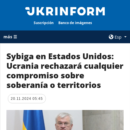
Suscripción
Banco de imágenes
más ☰
Esp
×
Sybiga en Estados Unidos:
Ucrania rechazará cualquier
TODAS LAS
AGENCIA
CATEGORÍAS
compromiso sobre
sobre la agencia
Guerra
soberanía o territorios
contacto
Reconstrucción
condiciones de
de Ucrania
suscripción
20.11.2024 05:45
Política
servicios
Economía
Política de
privacidad y
Defensa
protección de