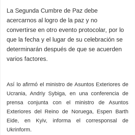
Sociedad y
datos personales
Cultura
La Segunda Cumbre de Paz debe
Deportes
acercarnos al logro de la paz y no
Crimen
convertirse en otro evento protocolar, por lo
Desastres y
que la fecha y el lugar de su celebración se
emergencias
determinarán después de que se acuerden
varios factores.
ADICIONAL
SERVICIOS
Podcasts
Suscripción
Publicaciones
Banco de
imágenes
Así lo afirmó el ministro de Asuntos Exteriores de
Entrevistas
Ucrania, Andriy Sybiga, en una conferencia de
Fotos
prensa conjunta con el ministro de Asuntos
Video
Exteriores del Reino de Noruega, Espen Barth
Releases
Eide, en Kyiv, informa el corresponsal de
Ukrinform.