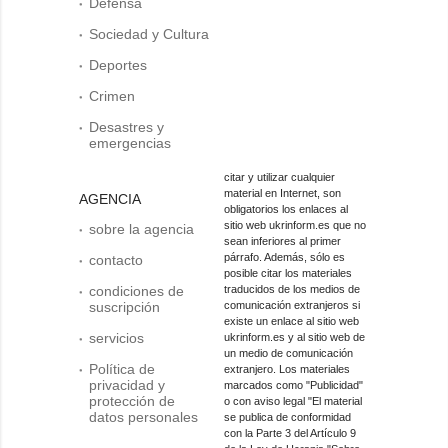
Defensa
Sociedad y Cultura
Deportes
Crimen
Desastres y
emergencias
citar y utilizar cualquier
material en Internet, son
AGENCIA
obligatorios los enlaces al
sitio web ukrinform.es que no
sobre la agencia
sean inferiores al primer
párrafo. Además, sólo es
contacto
posible citar los materiales
condiciones de
traducidos de los medios de
suscripción
comunicación extranjeros si
existe un enlace al sitio web
servicios
ukrinform.es y al sitio web de
un medio de comunicación
Política de
extranjero. Los materiales
privacidad y
marcados como "Publicidad"
protección de
o con aviso legal "El material
datos personales
se publica de conformidad
con la Parte 3 del Artículo 9