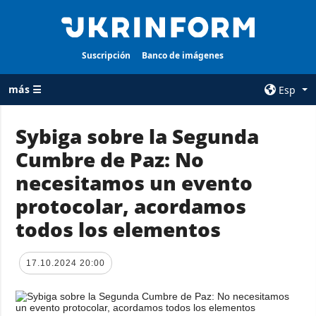
Suscripción
Banco de imágenes
más ☰
Esp
×
Sybiga sobre la Segunda
Cumbre de Paz: No
TODAS LAS
AGENCIA
CATEGORÍAS
necesitamos un evento
sobre la agencia
Guerra
protocolar, acordamos
contacto
Reconstrucción
todos los elementos
condiciones de
de Ucrania
suscripción
Política
servicios
17.10.2024 20:00
Economía
Política de
privacidad y
Defensa
protección de