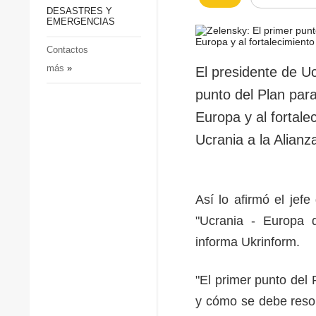
p
Defensa
DESASTRES Y
p
EMERGENCIAS
Sociedad y Cultura
Deportes
Contactos
más
»
Crimen
El presidente de U
Desastres y emergencias
punto del Plan para
Europa y al fortale
Ucrania a la Alianz
Así lo afirmó el jef
"Ucrania - Europa d
informa Ukrinform.
"El primer punto del 
y cómo se debe resolv