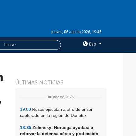
jueves, 06 agosto 2026, 19:45
Esp
×
n
SERVICIOS
ÚLTIMAS NOTICIAS
Suscripción
Banco de imágenes
06 agosto 2026
y
19:00
Rusos ejecutan a otro defensor
capturado en la región de Donetsk
18:35
Zelensky: Noruega ayudará a
reforzar la defensa aérea y protección