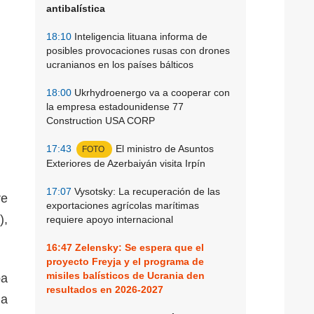
antibalística
18:10
Inteligencia lituana informa de
posibles provocaciones rusas con drones
ucranianos en los países bálticos
18:00
Ukrhydroenergo va a cooperar con
la empresa estadounidense 77
Construction USA CORP
17:43
El ministro de Asuntos
FOTO
Exteriores de Azerbaiyán visita Irpín
17:07
Vysotsky: La recuperación de las
re
exportaciones agrícolas marítimas
),
requiere apoyo internacional
16:47
Zelensky: Se espera que el
proyecto Freyja y el programa de
misiles balísticos de Ucrania den
pa
resultados en 2026-2027
la