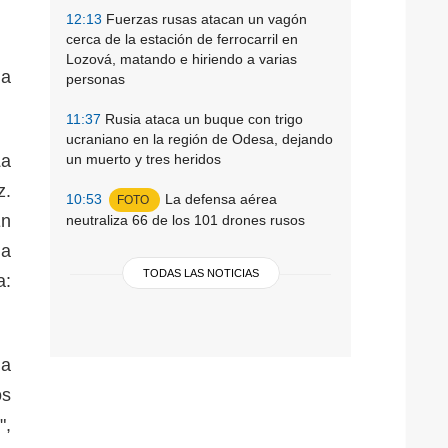
12:13
Fuerzas rusas atacan un vagón
cerca de la estación de ferrocarril en
Lozová, matando e hiriendo a varias
 a
personas
11:37
Rusia ataca un buque con trigo
ucraniano en la región de Odesa, dejando
un muerto y tres heridos
La
z.
10:53
La defensa aérea
FOTO
En
neutraliza 66 de los 101 drones rusos
la
TODAS LAS NOTICIAS
a:
 a
os
",