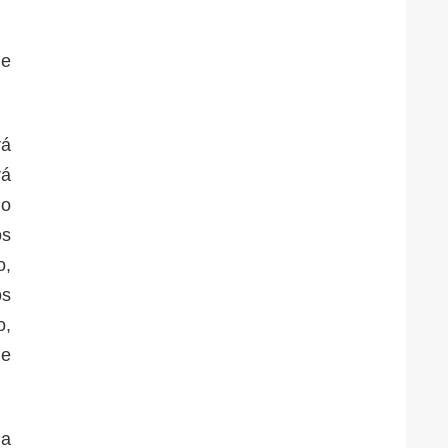
de
rá
rá
mo
os
o,
os
o,
de
la