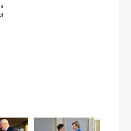
os
el