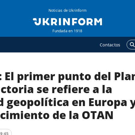
Noticias de Ukrinform
Fundada en 1918
Contactos
 El primer punto del Pla
GENCIA
ADICIONAL
obre la agencia
Podcasts
ctoria se refiere a la
ontacto
Publicaciones
 geopolítica en Europa 
ondiciones de
Entrevistas
uscripción
ecimiento de la OTAN
Fotos
ervicios
Video
olítica de privacidad y
Releases
19:45