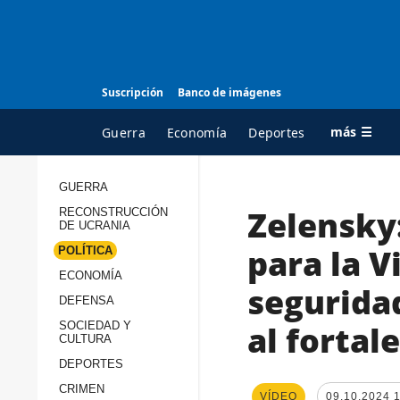
Suscripción
Banco de imágenes
más ☰
Guerra
Economía
Deportes
GUERRA
Zelensky:
RECONSTRUCCIÓN
TODAS LAS
A
DE UCRANIA
CATEGORÍAS
s
para la Vi
POLÍTICA
Guerra
c
ECONOMÍA
seguridad
Reconstrucción de
DEFENSA
c
Ucrania
s
al fortal
SOCIEDAD Y
CULTURA
Política
s
DEPORTES
Economía
P
CRIMEN
VÍDEO
09.10.2024 