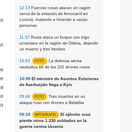
12:13
Fuerzas rusas atacan un vagón
cerca de la estación de ferrocarril en
io
Lozová, matando e hiriendo a varias
personas
11:37
Rusia ataca un buque con trigo
ucraniano en la región de Odesa, dejando
en
un muerto y tres heridos
10:53
La defensa aérea
FOTO
neutraliza 66 de los 101 drones rusos
se
de
10:09
El ministro de Asuntos Exteriores
de Azerbaiyán llega a Kyiv
la
do
09:44
Tres muertos en un
FOTO
ataque ruso con drones a Balakliia
an
09:10
El ejército ruso
INFOGRAFÍA
pierde otros 1.330 soldados en la
guerra contra Ucrania