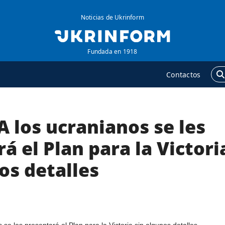
Noticias de Ukrinform
Fundada en 1918
Contactos
 los ucranianos se les
GENCIA
ADICIONAL
obre la agencia
Podcasts
á el Plan para la Victori
ontacto
Publicaciones
os detalles
ondiciones de
Entrevistas
uscripción
Fotos
ervicios
Video
olítica de privacidad y
Releases