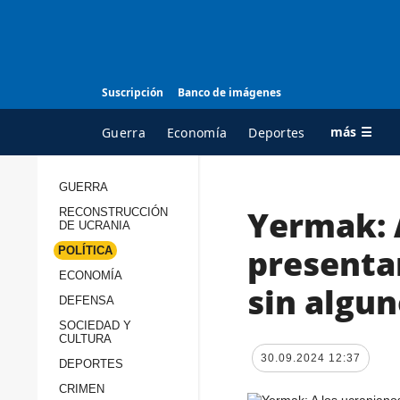
Suscripción
Banco de imágenes
más ☰
Guerra
Economía
Deportes
GUERRA
Yermak: A
RECONSTRUCCIÓN
TODAS LAS
A
DE UCRANIA
CATEGORÍAS
s
presentar
POLÍTICA
Guerra
c
ECONOMÍA
sin algun
Reconstrucción de
DEFENSA
c
Ucrania
s
SOCIEDAD Y
CULTURA
Política
s
30.09.2024 12:37
DEPORTES
Economía
P
CRIMEN