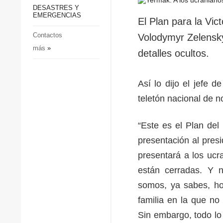
p
Defensa
DESASTRES Y
p
EMERGENCIAS
Sociedad y Cultura
El Plan para la Vict
Deportes
Contactos
Volodymyr Zelensky
más
»
Crimen
detalles ocultos.
Desastres y emergencias
Así lo dijo el jefe d
teletón nacional de n
“Este es el Plan del
presentación al pres
presentará a los ucr
están cerradas. Y n
somos, ya sabes, hoy
familia en la que no
Sin embargo, todo lo