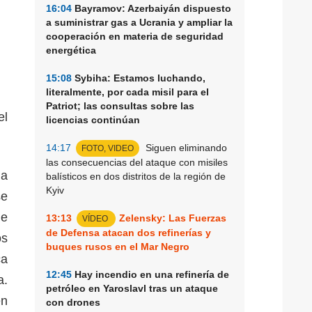
16:04
Bayramov: Azerbaiyán dispuesto
a suministrar gas a Ucrania y ampliar la
cooperación en materia de seguridad
energética
15:08
Sybiha: Estamos luchando,
literalmente, por cada misil para el
Patriot; las consultas sobre las
el
licencias continúan
14:17
Siguen eliminando
FOTO, VIDEO
las consecuencias del ataque con misiles
la
balísticos en dos distritos de la región de
Kyiv
se
ue
13:13
Zelensky: Las Fuerzas
VÍDEO
de Defensa atacan dos refinerías y
os
buques rusos en el Mar Negro
ca
12:45
Hay incendio en una refinería de
a.
petróleo en Yaroslavl tras un ataque
en
con drones