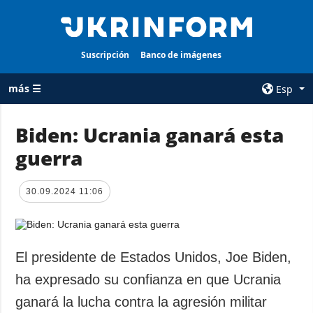
Suscripción
Banco de imágenes
más ☰
Esp
×
Biden: Ucrania ganará esta
guerra
TODAS LAS
AGENCIA
CATEGORÍAS
sobre la agencia
30.09.2024 11:06
Guerra
contacto
Reconstrucción
condiciones de
de Ucrania
suscripción
Política
El presidente de Estados Unidos, Joe Biden,
servicios
Economía
ha expresado su confianza en que Ucrania
Política de
privacidad y
Defensa
ganará la lucha contra la agresión militar
protección de