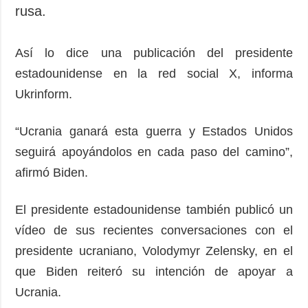
Sociedad y
rusa.
datos personales
Cultura
Deportes
Así lo dice una publicación del presidente
Crimen
estadounidense en la red social X, informa
Desastres y
Ukrinform.
emergencias
“Ucrania ganará esta guerra y Estados Unidos
ADICIONAL
SERVICIOS
seguirá apoyándolos en cada paso del camino”,
Podcasts
Suscripción
afirmó Biden.
Publicaciones
Banco de
imágenes
Entrevistas
El presidente estadounidense también publicó un
Fotos
vídeo de sus recientes conversaciones con el
Video
presidente ucraniano, Volodymyr Zelensky, en el
Releases
que Biden reiteró su intención de apoyar a
Ucrania.