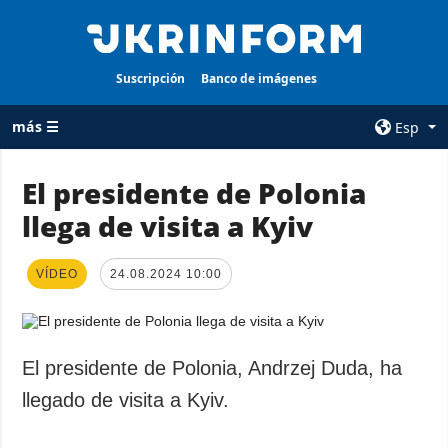
Suscripción
Banco de imágenes
más ☰
Esp
×
El presidente de Polonia
llega de visita a Kyiv
TODAS LAS
AGENCIA
CATEGORÍAS
sobre la agencia
VÍDEO
Guerra
24.08.2024 10:00
contacto
Reconstrucción
condiciones de
de Ucrania
suscripción
Política
El presidente de Polonia, Andrzej Duda, ha
servicios
Economía
llegado de visita a Kyiv.
Política de
privacidad y
Defensa
protección de