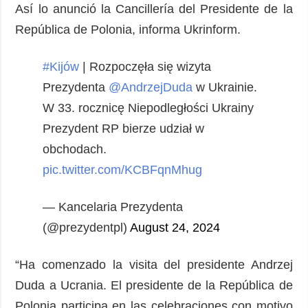
Sociedad y
Así lo anunció la Cancillería del Presidente de la
datos personales
Cultura
República de Polonia, informa Ukrinform.
Deportes
Crimen
#Kijów
| Rozpoczęła się wizyta
Prezydenta
@AndrzejDuda
w Ukrainie.
Desastres y
emergencias
W 33. rocznicę Niepodległości Ukrainy
Prezydent RP bierze udział w
ADICIONAL
SERVICIOS
obchodach.
Podcasts
Suscripción
pic.twitter.com/KCBFqnMhug
Publicaciones
Banco de
imágenes
Entrevistas
— Kancelaria Prezydenta
Fotos
(@prezydentpl)
August 24, 2024
Video
Releases
“Ha comenzado la visita del presidente Andrzej
Duda a Ucrania. El presidente de la República de
Polonia participa en las celebraciones con motivo