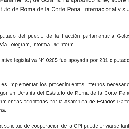
rotección de datos
ersonales
tatuto de Roma de la Corte Penal Internacional y su
iputado del pueblo de la fracción parlamentaria Golo
 vía Telegram, informa Ukrinform.
ciativa legislativa Nº 0285 fue apoyada por 281 diputad
y es implementar los procedimientos internos necesari
igor en Ucrania del Estatuto de Roma de la Corte Pen
 enmiendas adoptadas por la Asamblea de Estados Part
ma.
a solicitud de cooperación de la CPI puede enviarse tan