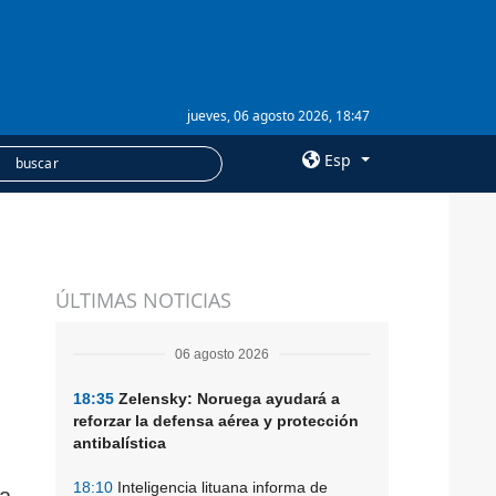
jueves, 06 agosto 2026, 18:47
Esp
×
SERVICIOS
ÚLTIMAS NOTICIAS
Suscripción
Banco de imágenes
06 agosto 2026
18:35
Zelensky: Noruega ayudará a
reforzar la defensa aérea y protección
antibalística
18:10
Inteligencia lituana informa de
la