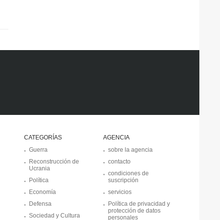
CATEGORÍAS
AGENCIA
Guerra
sobre la agencia
Reconstrucción de
contacto
Ucrania
condiciones de
Política
suscripción
Economía
servicios
Defensa
Política de privacidad y
protección de datos
Sociedad y Cultura
personales