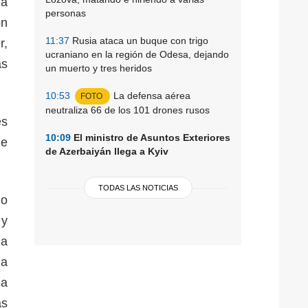
na
personas
ón
11:37
Rusia ataca un buque con trigo
r,
ucraniano en la región de Odesa, dejando
as
un muerto y tres heridos
10:53
La defensa aérea
FOTO
neutraliza 66 de los 101 drones rusos
es
10:09
El ministro de Asuntos Exteriores
de
de Azerbaiyán llega a Kyiv
TODAS LAS NOTICIAS
do
 y
la
la
na
as