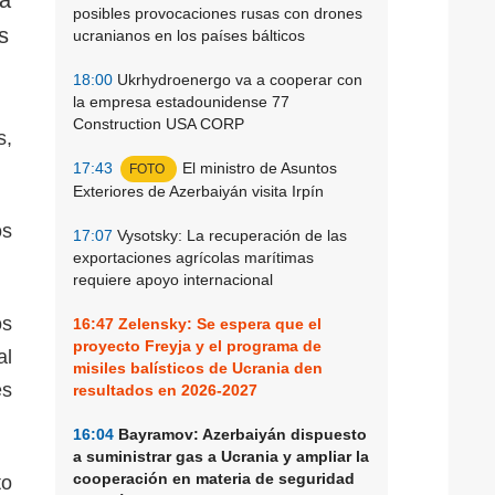
posibles provocaciones rusas con drones
s
ucranianos en los países bálticos
18:00
Ukrhydroenergo va a cooperar con
la empresa estadounidense 77
Construction USA CORP
s,
17:43
El ministro de Asuntos
FOTO
Exteriores de Azerbaiyán visita Irpín
os
17:07
Vysotsky: La recuperación de las
exportaciones agrícolas marítimas
requiere apoyo internacional
os
16:47
Zelensky: Se espera que el
proyecto Freyja y el programa de
al
misiles balísticos de Ucrania den
es
resultados en 2026-2027
16:04
Bayramov: Azerbaiyán dispuesto
a suministrar gas a Ucrania y ampliar la
cooperación en materia de seguridad
to