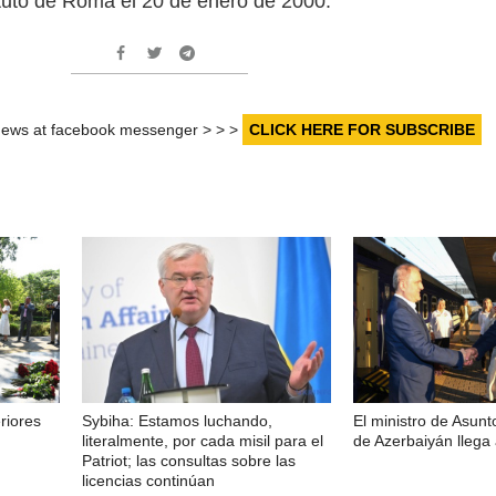
atuto de Roma el 20 de enero de 2000.
r news at facebook messenger > > >
CLICK HERE FOR SUBSCRIBE
riores
Sybiha: Estamos luchando,
El ministro de Asunt
literalmente, por cada misil para el
de Azerbaiyán llega 
Patriot; las consultas sobre las
licencias continúan