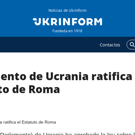
Noticias de Ukrinform
Fundada en 1918
Contactos
ento de Ucrania ratifica
GENCIA
ADICIONAL
obre la agencia
Podcasts
uto de Roma
ontacto
Publicaciones
ondiciones de
Entrevistas
uscripción
Fotos
ervicios
Video
olítica de privacidad y
Releases
Parlamento) de Ucrania ha aprobado la ley sobre 