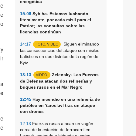
energética
de
15:08
Sybiha: Estamos luchando,
de
literalmente, por cada misil para el
mo
Patriot; las consultas sobre las
licencias continúan
14:17
Siguen eliminando
FOTO, VIDEO
 y
las consecuencias del ataque con misiles
balísticos en dos distritos de la región de
ir
Kyiv
13:13
Zelensky: Las Fuerzas
VÍDEO
de Defensa atacan dos refinerías y
ia
buques rusos en el Mar Negro
de
12:45
Hay incendio en una refinería de
petróleo en Yaroslavl tras un ataque
con drones
ue
12:13
Fuerzas rusas atacan un vagón
se
cerca de la estación de ferrocarril en
Lozová, matando e hiriendo a varias