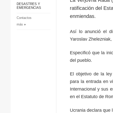
p
Defensa
DESASTRES Y
p
ratificación del Es
EMERGENCIAS
Sociedad y Cultura
enmiendas.
Deportes
Contactos
más
»
Crimen
Así lo anunció el d
Desastres y emergencias
Yaroslav Zhelezniak,
Especificó que la ini
del pueblo.
El objetivo de la le
para la entrada en v
Internacional y sus
en el Estatuto de Ro
Ucrania declara que l