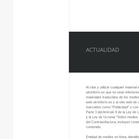
ACTUALIDAD
Al citar y utilizar cualquier material
ukrinform.es que no sean inferiores
materiales traducidos de los medios
web ukrinform.es y al sitio web de
marcados como "Publicidad" o con a
Parte 3 del Artículo 9 de la Ley de
y la Ley de Ucrania "Sobre medios
del Contrato/factura, incluyen con
contenido.
Entidad de medios en línea; identi