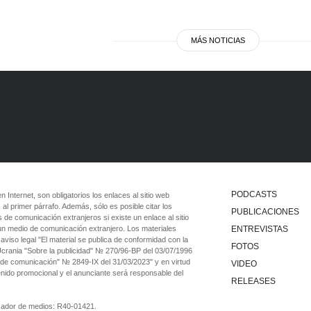
MÁS NOTICIAS
PODCASTS
 en Internet, son obligatorios los enlaces al sitio web
 al primer párrafo. Además, sólo es posible citar los
PUBLICACIONES
 de comunicación extranjeros si existe un enlace al sitio
 un medio de comunicación extranjero. Los materiales
ENTREVISTAS
viso legal "El material se publica de conformidad con la
FOTOS
 Ucrania "Sobre la publicidad" № 270/96-ВР del 03/07/1996
 de comunicación" № 2849-IX del 31/03/2023" y en virtud
VIDEO
tenido promocional y el anunciante será responsable del
RELEASES
ficador de medios: R40-01421.