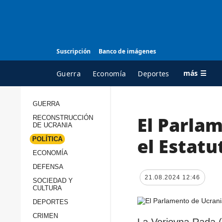
Suscripción
Banco de imágenes
más ☰
Guerra
Economía
Deportes
GUERRA
El Parlam
RECONSTRUCCIÓN
TODAS LAS
A
DE UCRANIA
CATEGORÍAS
s
el Estat
POLÍTICA
Guerra
c
ECONOMÍA
Reconstrucción de
DEFENSA
c
Ucrania
21.08.2024 12:46
s
SOCIEDAD Y
CULTURA
Política
s
DEPORTES
Economía
P
CRIMEN
La Verjovna Rada (