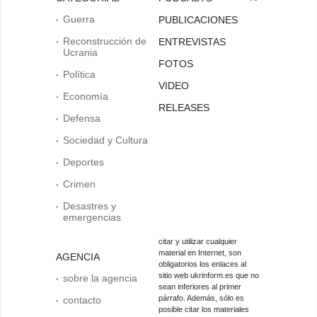
Guerra
PUBLICACIONES
Reconstrucción de
ENTREVISTAS
Ucrania
FOTOS
Política
VIDEO
Economía
RELEASES
Defensa
Sociedad y Cultura
Deportes
Crimen
Desastres y
emergencias
citar y utilizar cualquier
material en Internet, son
AGENCIA
obligatorios los enlaces al
sitio web ukrinform.es que no
sobre la agencia
sean inferiores al primer
párrafo. Además, sólo es
contacto
posible citar los materiales