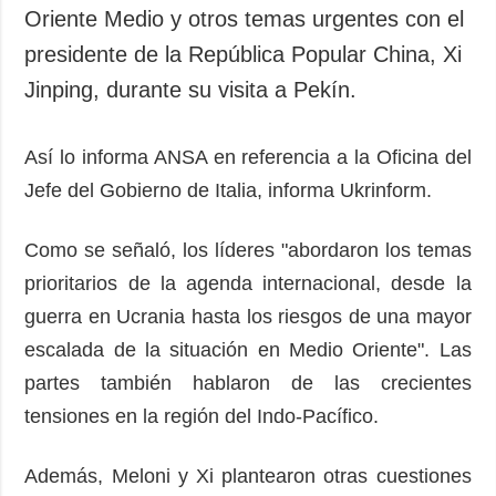
Sociedad y
Oriente Medio y otros temas urgentes con el
datos personales
Cultura
presidente de la República Popular China, Xi
Deportes
Jinping, durante su visita a Pekín.
Crimen
Desastres y
Así lo informa ANSA en referencia a la Oficina del
emergencias
Jefe del Gobierno de Italia, informa Ukrinform.
ADICIONAL
SERVICIOS
Podcasts
Suscripción
Como se señaló, los líderes "abordaron los temas
Publicaciones
Banco de
prioritarios de la agenda internacional, desde la
imágenes
guerra en Ucrania hasta los riesgos de una mayor
Entrevistas
escalada de la situación en Medio Oriente". Las
Fotos
partes también hablaron de las crecientes
Video
tensiones en la región del Indo-Pacífico.
Releases
Además, Meloni y Xi plantearon otras cuestiones