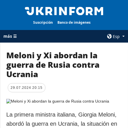
Suscripción
Banco de imágenes
más ☰
Esp
×
Meloni y Xi abordan la
guerra de Rusia contra
TODAS LAS
AGENCIA
CATEGORÍAS
Ucrania
sobre la agencia
Guerra
contacto
Reconstrucción
29.07.2024 20:15
condiciones de
de Ucrania
suscripción
Política
servicios
Economía
La primera ministra italiana, Giorgia Meloni,
Política de
privacidad y
Defensa
abordó la guerra en Ucrania, la situación en
protección de