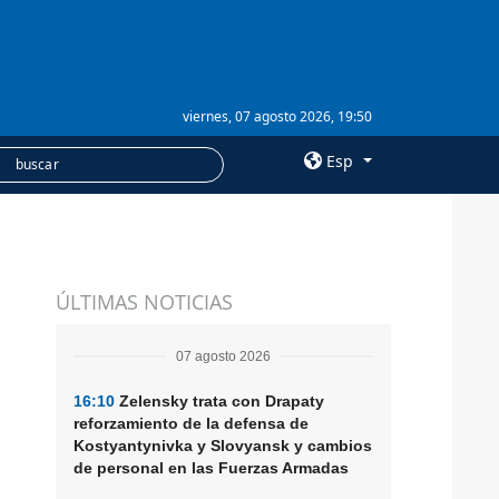
viernes, 07 agosto 2026, 19:50
Esp
×
SERVICIOS
ÚLTIMAS NOTICIAS
Suscripción
Banco de imágenes
07 agosto 2026
16:10
Zelensky trata con Drapaty
reforzamiento de la defensa de
Kostyantynivka y Slovyansk y cambios
de personal en las Fuerzas Armadas