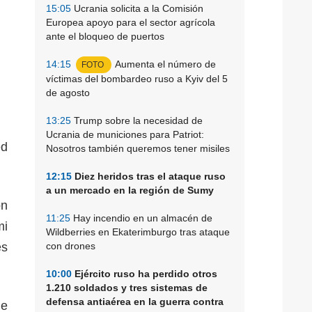
15:05
Ucrania solicita a la Comisión
Europea apoyo para el sector agrícola
ante el bloqueo de puertos
14:15
Aumenta el número de
FOTO
víctimas del bombardeo ruso a Kyiv del 5
de agosto
13:25
Trump sobre la necesidad de
Ucrania de municiones para Patriot:
ed
Nosotros también queremos tener misiles
12:15
Diez heridos tras el ataque ruso
a un mercado en la región de Sumy
ón
11:25
Hay incendio en un almacén de
mi
Wildberries en Ekaterimburgo tras ataque
es
con drones
10:00
Ejército ruso ha perdido otros
1.210 soldados y tres sistemas de
defensa antiaérea en la guerra contra
de