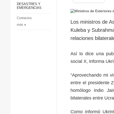
p
Defensa
DESASTRES Y
p
EMERGENCIAS
Sociedad y Cultura
Deportes
Contactos
Los ministros de As
más
»
Crimen
Kuleba y Subrahman
Desastres y emergencias
relaciones bilateral
Así lo dice una publ
social X, informa Ukr
“Aprovechando mi vis
entre el presidente Z
homólogo indio Jais
bilaterales entre Ucra
Como informó Ukrinf