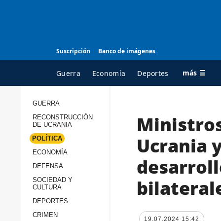
Suscripción
Banco de imágenes
más ☰
Guerra
Economía
Deportes
GUERRA
Ministros
RECONSTRUCCIÓN
TODAS LAS
A
DE UCRANIA
CATEGORÍAS
s
Ucrania y
POLÍTICA
Guerra
c
ECONOMÍA
desarroll
Reconstrucción de
DEFENSA
c
Ucrania
s
bilateral
SOCIEDAD Y
CULTURA
Política
s
DEPORTES
Economía
P
CRIMEN
19.07.2024 15:42