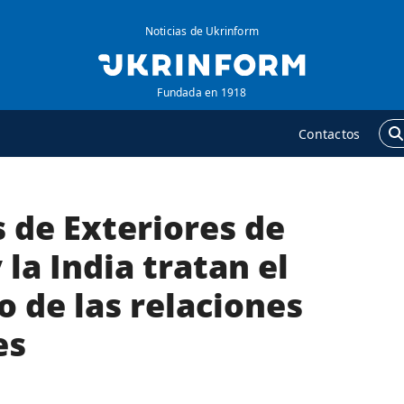
Noticias de Ukrinform
Fundada en 1918
Contactos
 de Exteriores de
GENCIA
ADICIONAL
obre la agencia
Podcasts
 la India tratan el
ontacto
Publicaciones
o de las relaciones
ondiciones de
Entrevistas
uscripción
es
Fotos
ervicios
Video
olítica de privacidad y
Releases