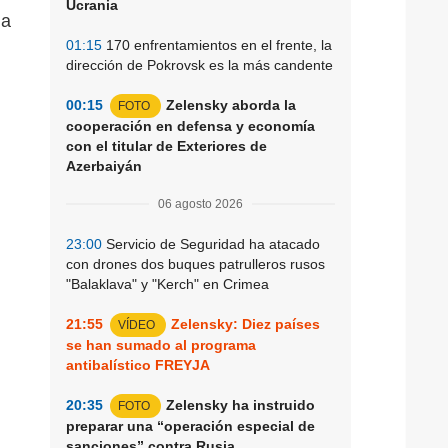
Ucrania
la
01:15
170 enfrentamientos en el frente, la
dirección de Pokrovsk es la más candente
00:15
Zelensky aborda la
FOTO
cooperación en defensa y economía
con el titular de Exteriores de
Azerbaiyán
06 agosto 2026
23:00
Servicio de Seguridad ha atacado
con drones dos buques patrulleros rusos
"Balaklava" y "Kerch" en Crimea
21:55
Zelensky: Diez países
VÍDEO
se han sumado al programa
antibalístico FREYJA
20:35
Zelensky ha instruido
FOTO
preparar una “operación especial de
sanciones” contra Rusia