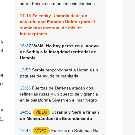
sobre Kosovo se mantiene sin cambios
17:14
Zelensky: Ucrania tiene un
acuerdo con Estados Unidos para el
suministro mensual de misiles
interceptores
n,
16:37
Vučić: No hay peros en el apoyo
ma
de Serbia a la integridad territorial de
Ucrania
15:59
Serbia proporcionará a Ucrania un
ue
paquete de ayuda humanitaria
er
15:23
Fuerzas de Defensa atacan dos
refinerías rusas y un puesto de vigilancia
en la plataforma Sivash en el mar Negro
iv
14:51
Ucrania y Serbia firman
VÍDEO
z,
un Memorándum de Entendimiento
13:43
Fuerzas de Sistemas No
VÍDEO