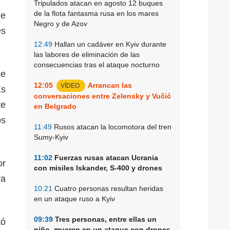
Tripulados atacan en agosto 12 buques
de la flota fantasma rusa en los mares
ue
Negro y de Azov
es
12:49
Hallan un cadáver en Kyiv durante
las labores de eliminación de las
consecuencias tras el ataque nocturno
de
12:05
Arrancan las
VÍDEO
Es
conversaciones entre Zelensky y Vučić
te
en Belgrado
os
11:49
Rusos atacan la locomotora del tren
Sumy-Kyiv
11:02
Fuerzas rusas atacan Ucrania
or
con misiles Iskander, S-400 y drones
ra
10:21
Cuatro personas resultan heridas
en un ataque ruso a Kyiv
09:39
Tres personas, entre ellas un
tó
niño, mueren en un ataque con drones