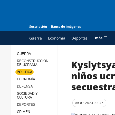
Suscripción
Banco de imágenes
más ☰
Guerra
Economía
Deportes
GUERRA
Kyslytsy
RECONSTRUCCIÓN
TODAS LAS
A
DE UCRANIA
CATEGORÍAS
s
niños uc
POLÍTICA
Guerra
c
ECONOMÍA
secuestr
Reconstrucción de
DEFENSA
c
Ucrania
s
SOCIEDAD Y
CULTURA
Política
s
09.07.2024 22:45
DEPORTES
Economía
P
CRIMEN