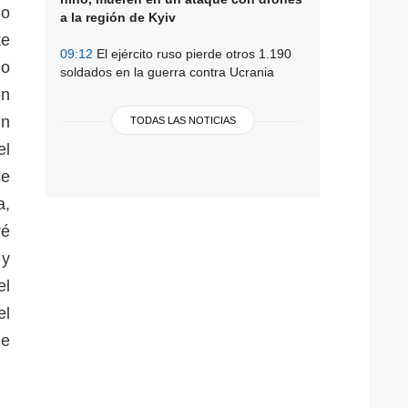
do
a la región de Kyiv
te
09:12
El ejército ruso pierde otros 1.190
no
soldados en la guerra contra Ucrania
en
ún
TODAS LAS NOTICIAS
el
se
a,
ré
 y
el
el
de