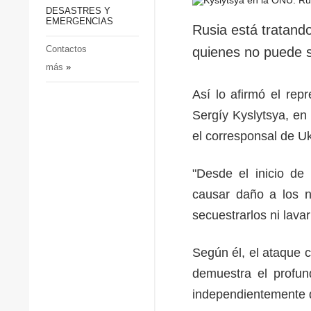
p
Defensa
DESASTRES Y
p
EMERGENCIAS
Sociedad y Cultura
Rusia está tratando
Deportes
Contactos
quienes no puede s
más
»
Crimen
Desastres y emergencias
Así lo afirmó el rep
Sergíy Kyslytsya, en
el corresponsal de U
"Desde el inicio de
causar daño a los n
secuestrarlos ni lava
Según él, el ataque c
demuestra el profund
independientemente 