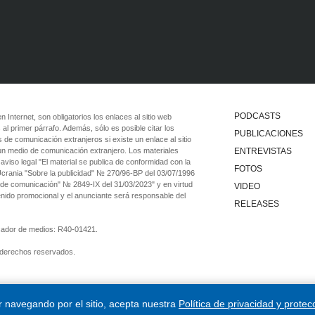
PODCASTS
 en Internet, son obligatorios los enlaces al sitio web
 al primer párrafo. Además, sólo es posible citar los
PUBLICACIONES
 de comunicación extranjeros si existe un enlace al sitio
 un medio de comunicación extranjero. Los materiales
ENTREVISTAS
viso legal "El material se publica de conformidad con la
FOTOS
 Ucrania "Sobre la publicidad" № 270/96-ВР del 03/07/1996
 de comunicación" № 2849-IX del 31/03/2023" y en virtud
VIDEO
tenido promocional y el anunciante será responsable del
RELEASES
ficador de medios: R40-01421.
 derechos reservados.
ar navegando por el sitio, acepta nuestra
Política de privacidad y protec