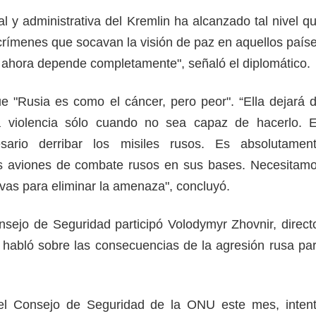
l y administrativa del Kremlin ha alcanzado tal nivel q
rímenes que socavan la visión de paz en aquellos país
n ahora depende completamente", señaló el diplomático.
ue "Rusia es como el cáncer, pero peor". “Ella dejará 
a violencia sólo cuando no sea capaz de hacerlo. 
sario derribar los misiles rusos. Es absolutamen
los aviones de combate rusos en sus bases. Necesitam
vas para eliminar la amenaza", concluyó.
nsejo de Seguridad participó Volodymyr Zhovnir, direct
habló sobre las consecuencias de la agresión rusa pa
.
el Consejo de Seguridad de la ONU este mes, inten