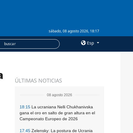
sábado, 08 agosto 2026, 18:17
Esp
×
a
SERVICIOS
ÚLTIMAS NOTICIAS
Suscripción
Banco de imágenes
08 agosto 2026
18:15
La ucraniana Nelli Chukhanivska
gana el oro en salto de gran altura en el
Campeonato Europeo de 2026
17:45
Zelensky: La postura de Ucrania