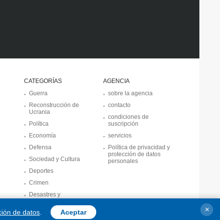
CATEGORÍAS
AGENCIA
Guerra
sobre la agencia
Reconstrucción de
contacto
Ucrania
condiciones de
Política
suscripción
Economía
servicios
Defensa
Política de privacidad y
protección de datos
Sociedad y Cultura
personales
Deportes
Crimen
Desastres y
emergencias
×
ción de datos
.
Aceptar