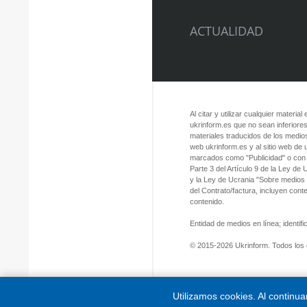
ACTUALIDAD
Al citar y utilizar cualquier material
ukrinform.es que no sean inferiores
materiales traducidos de los medios
web ukrinform.es y al sitio web de
marcados como "Publicidad" o con a
Parte 3 del Artículo 9 de la Ley de
y la Ley de Ucrania "Sobre medios
del Contrato/factura, incluyen con
contenido.
Entidad de medios en línea; identi
© 2015-2026 Ukrinform. Todos los
Utilizamos cookies. Al continu