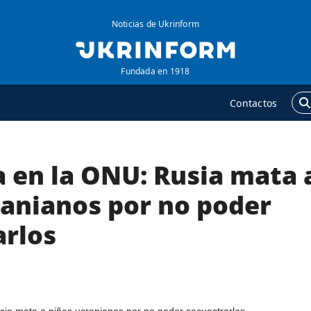
Noticias de Ukrinform
Fundada en 1918
Contactos
a en la ONU: Rusia mata 
GENCIA
ADICIONAL
obre la agencia
Podcasts
ranianos por no poder
ontacto
Publicaciones
arlos
ondiciones de
Entrevistas
uscripción
Fotos
ervicios
Video
olítica de privacidad y
Releases