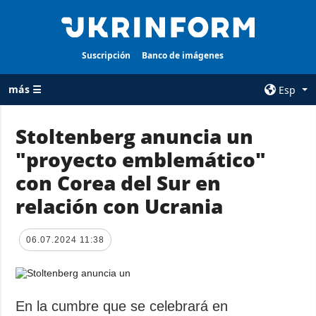
Suscripción
Banco de imágenes
más ☰
Esp
×
Stoltenberg anuncia un
"proyecto emblemático"
TODAS LAS
AGENCIA
CATEGORÍAS
con Corea del Sur en
sobre la agencia
Guerra
relación con Ucrania
contacto
Reconstrucción
condiciones de
de Ucrania
suscripción
06.07.2024 11:38
Política
servicios
Economía
Política de
privacidad y
Defensa
En la cumbre que se celebrará en
protección de