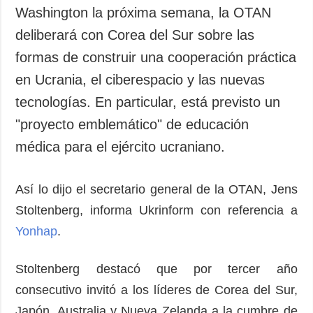
Sociedad y
Washington la próxima semana, la OTAN
datos personales
Cultura
deliberará con Corea del Sur sobre las
Deportes
formas de construir una cooperación práctica
Crimen
en Ucrania, el ciberespacio y las nuevas
Desastres y
tecnologías. En particular, está previsto un
emergencias
"proyecto emblemático" de educación
ADICIONAL
SERVICIOS
médica para el ejército ucraniano.
Podcasts
Suscripción
Publicaciones
Banco de
Así lo dijo el secretario general de la OTAN, Jens
imágenes
Entrevistas
Stoltenberg, informa Ukrinform con referencia a
Fotos
Yonhap
.
Video
Releases
Stoltenberg destacó que por tercer año
consecutivo invitó a los líderes de Corea del Sur,
Japón, Australia y Nueva Zelanda a la cumbre de