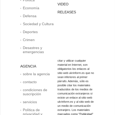
VIDEO
Economía
RELEASES
Defensa
Sociedad y Cultura
Deportes
Crimen
Desastres y
emergencias
citar y utilizar cualquier
material en Internet, son
AGENCIA
obligatorios los enlaces al
sitio web ukrinform.es que no
sobre la agencia
sean inferiores al primer
párrafo. Además, sólo es
contacto
posible citar los materiales
condiciones de
traducidos de los medios de
suscripción
comunicación extranjeros si
existe un enlace al sitio web
servicios
ukrinform.es y al sitio web de
un medio de comunicación
Política de
extranjero. Los materiales
privacidad y
marcados como "Publicidad"