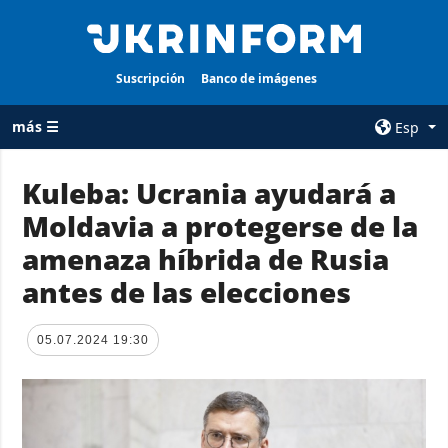
Suscripción
Banco de imágenes
más ☰
Esp
×
Kuleba: Ucrania ayudará a
Moldavia a protegerse de la
TODAS LAS
AGENCIA
CATEGORÍAS
amenaza híbrida de Rusia
sobre la agencia
Guerra
antes de las elecciones
contacto
Reconstrucción
condiciones de
de Ucrania
suscripción
05.07.2024 19:30
Política
servicios
Economía
Política de
privacidad y
Defensa
protección de