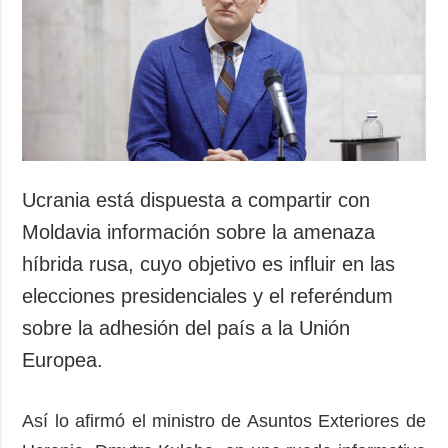
Sociedad y
datos personales
Cultura
Deportes
Crimen
Desastres y
emergencias
ADICIONAL
SERVICIOS
Ucrania está dispuesta a compartir con
Podcasts
Suscripción
Moldavia información sobre la amenaza
Publicaciones
Banco de
híbrida rusa, cuyo objetivo es influir en las
imágenes
Entrevistas
elecciones presidenciales y el referéndum
Fotos
sobre la adhesión del país a la Unión
Video
Europea.
Releases
Así lo afirmó el ministro de Asuntos Exteriores de