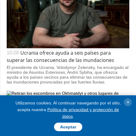
Ucrania ofrece ayuda a seis países para
10:28
superar las consecuencias de las inundaciones
El presidente de Ucrania, Volodymyr Zelensky, ha encargado al
ministro de Asuntos Exteriores, Andrii Sybiha, que ofrezca
ayuda a los países vecinos para eliminar las consecuencias de
las inundaciones provocadas por las fuertes lluvias.
×
Utilizamos cookies. Al continuar navegando por el sitio,
Retiran los escombros en Okhmatdyt y otros
21:30
acepta nuestra
Política de privacidad y protección de
lugares de impactos tras el ataque ruso con misiles a
datos
.
Kyiv
Aceptar
Los servicios de rescate y comunales continúan trabajando en
los lugares que fueron impactados durante el lanzamiento