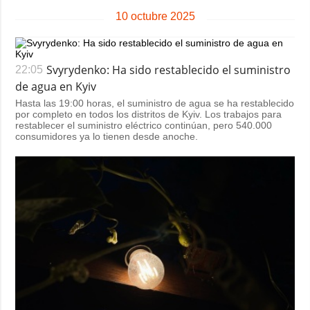
Sociedad y
datos personales
10 octubre 2025
Cultura
Deportes
Crimen
Svyrydenko: Ha sido restablecido el suministro
22:05
de agua en Kyiv
Desastres y
Hasta las 19:00 horas, el suministro de agua se ha restablecido
emergencias
por completo en todos los distritos de Kyiv. Los trabajos para
restablecer el suministro eléctrico continúan, pero 540.000
ADICIONAL
SERVICIOS
consumidores ya lo tienen desde anoche.
Podcasts
Suscripción
Publicaciones
Banco de
imágenes
Entrevistas
Fotos
Video
Releases