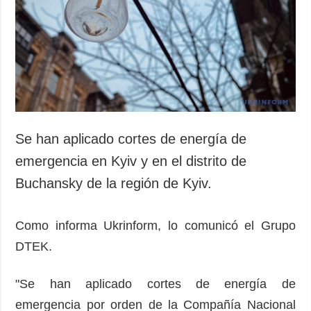
Sociedad y
datos personales
Cultura
Deportes
Crimen
Desastres y
emergencias
ADICIONAL
SERVICIOS
Se han aplicado cortes de energía de
Podcasts
Suscripción
emergencia en Kyiv y en el distrito de
Publicaciones
Banco de
Buchansky de la región de Kyiv.
imágenes
Entrevistas
Fotos
Como informa Ukrinform, lo comunicó el Grupo
Video
DTEK.
Releases
"Se han aplicado cortes de energía de
emergencia por orden de la Compañía Nacional