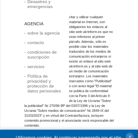
Desastres y
emergencias
citar y utilizar cualquier
material en Internet, son
AGENCIA
obligatorios los enlaces al
sitio web ukrinform.es que no
sobre la agencia
sean inferiores al primer
párrafo. Además, sólo es
contacto
posible citar los materiales
condiciones de
traducidos de los medios de
suscripción
comunicación extranjeros si
existe un enlace al sitio web
servicios
ukrinform.es y al sitio web de
un medio de comunicación
Política de
extranjero. Los materiales
privacidad y
marcados como "Publicidad"
protección de
o con aviso legal "El material
datos personales
se publica de conformidad
con la Parte 3 del Artículo 9
de la Ley de Ucrania "Sobre
la publicidad" № 270/96-ВР del 03/07/1996 y la Ley de
Ucrania "Sobre medios de comunicación" № 2849-IX del
31/03/2023" y en virtud del Contrato/factura, incluyen
contenido promocional y el anunciante será responsable del
contenido.
Entidad de medios en línea; identificador de medios: R40-
×
Utilizamos cookies. Al continuar navegando por el sitio,