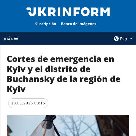
Suscripción
Banco de imágenes
más ☰
Esp
×
Cortes de emergencia en
Kyiv y el distrito de
TODAS LAS
AGENCIA
CATEGORÍAS
Buchansky de la región de
sobre la agencia
Guerra
Kyiv
contacto
Reconstrucción
condiciones de
de Ucrania
suscripción
13.01.2026 08:15
Política
servicios
Economía
Política de
privacidad y
Defensa
protección de