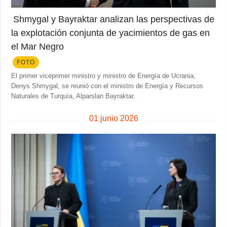
Sociedad y
datos personales
Cultura
Shmygal y Bayraktar analizan las perspectivas de
Deportes
la explotación conjunta de yacimientos de gas en
el Mar Negro
Crimen
FOTO
Desastres y
emergencias
El primer viceprimer ministro y ministro de Energía de Ucrania,
Denys Shmygal, se reunió con el ministro de Energía y Recursos
Naturales de Turquía, Alparslan Bayraktar.
ADICIONAL
SERVICIOS
Podcasts
Suscripción
01 junio 2026
Publicaciones
Banco de
imágenes
Entrevistas
Fotos
Video
Releases