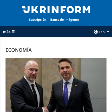
Suscripción
Banco de imágenes
más ☰
Esp
×
ECONOMÍA
TODAS LAS
AGENCIA
CATEGORÍAS
sobre la agencia
Guerra
contacto
Reconstrucción
condiciones de
de Ucrania
suscripción
Política
servicios
Economía
Política de
privacidad y
Defensa
protección de