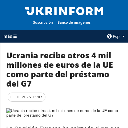
Suscripción
Banco de imágenes
más ☰
Esp
×
Ucrania recibe otros 4 mil
millones de euros de la UE
TODAS LAS
AGENCIA
CATEGORÍAS
como parte del préstamo
sobre la agencia
Guerra
del G7
contacto
Reconstrucción
condiciones de
de Ucrania
suscripción
01.10.2025 15:07
Política
servicios
Economía
Política de
privacidad y
Defensa
protección de