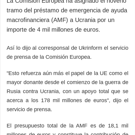
La Comisión Europea ha asignado el noveno
Sociedad y
datos personales
tramo del préstamo de emergencia de ayuda
Cultura
macrofinanciera (AMF) a Ucrania por un
Deportes
importe de 4 mil millones de euros.
Crimen
Desastres y
emergencias
Así lo dijo al corresponsal de Ukrinform el servicio
de prensa de la Comisión Europea.
ADICIONAL
SERVICIOS
Podcasts
Suscripción
"Esto refuerza aún más el papel de la UE como el
Publicaciones
Banco de
mayor donante desde el comienzo de la guerra de
imágenes
Entrevistas
Rusia contra Ucrania, con un apoyo total que se
Fotos
acerca a los 178 mil millones de euros", dijo el
Video
servicio de prensa.
Releases
El presupuesto total de la AMF es de 18,1 mil
millones de euros y constituye la contribución de