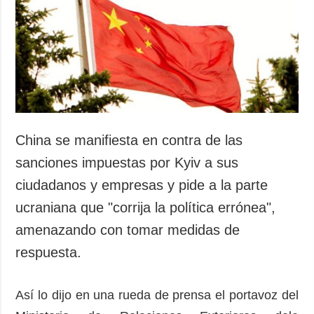
Sociedad y
datos personales
Cultura
Deportes
Crimen
Desastres y
emergencias
ADICIONAL
SERVICIOS
China se manifiesta en contra de las
Podcasts
Suscripción
sanciones impuestas por Kyiv a sus
Publicaciones
Banco de
ciudadanos y empresas y pide a la parte
imágenes
Entrevistas
ucraniana que "corrija la política errónea",
Fotos
amenazando con tomar medidas de
Video
respuesta.
Releases
Así lo dijo en una rueda de prensa el portavoz del