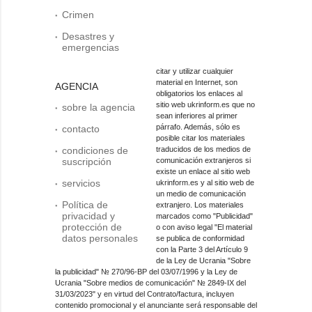
Crimen
Desastres y
emergencias
citar y utilizar cualquier
material en Internet, son
AGENCIA
obligatorios los enlaces al
sitio web ukrinform.es que no
sobre la agencia
sean inferiores al primer
párrafo. Además, sólo es
contacto
posible citar los materiales
condiciones de
traducidos de los medios de
suscripción
comunicación extranjeros si
existe un enlace al sitio web
servicios
ukrinform.es y al sitio web de
un medio de comunicación
Política de
extranjero. Los materiales
privacidad y
marcados como "Publicidad"
protección de
o con aviso legal "El material
datos personales
se publica de conformidad
con la Parte 3 del Artículo 9
de la Ley de Ucrania "Sobre
la publicidad" № 270/96-ВР del 03/07/1996 y la Ley de
Ucrania "Sobre medios de comunicación" № 2849-IX del
31/03/2023" y en virtud del Contrato/factura, incluyen
contenido promocional y el anunciante será responsable del