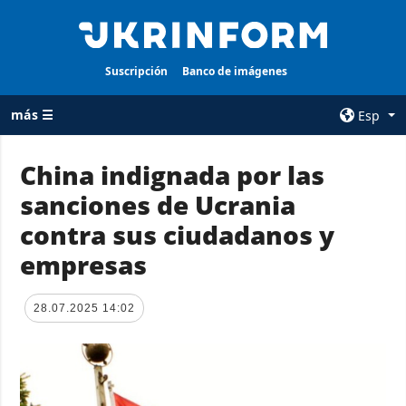
Suscripción
Banco de imágenes
más ☰
Esp
×
China indignada por las
sanciones de Ucrania
TODAS LAS
AGENCIA
CATEGORÍAS
contra sus ciudadanos y
sobre la agencia
Guerra
empresas
contacto
Reconstrucción
condiciones de
de Ucrania
suscripción
28.07.2025 14:02
Política
servicios
Economía
Política de
privacidad y
Defensa
protección de