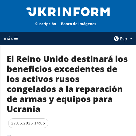
Suscripción
Banco de imágenes
más ☰
Esp
×
El Reino Unido destinará los
beneficios excedentes de
TODAS LAS
AGENCIA
CATEGORÍAS
los activos rusos
sobre la agencia
Guerra
congelados a la reparación
contacto
Reconstrucción
de armas y equipos para
condiciones de
de Ucrania
suscripción
Ucrania
Política
servicios
Economía
Política de
27.05.2025 14:05
privacidad y
Defensa
protección de