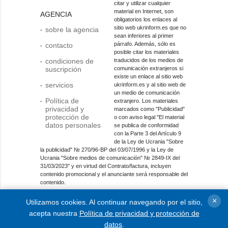
citar y utilizar cualquier
material en Internet, son
AGENCIA
obligatorios los enlaces al
sitio web ukrinform.es que no
sobre la agencia
sean inferiores al primer
párrafo. Además, sólo es
contacto
posible citar los materiales
condiciones de
traducidos de los medios de
suscripción
comunicación extranjeros si
existe un enlace al sitio web
servicios
ukrinform.es y al sitio web de
un medio de comunicación
Política de
extranjero. Los materiales
privacidad y
marcados como "Publicidad"
protección de
o con aviso legal "El material
datos personales
se publica de conformidad
con la Parte 3 del Artículo 9
de la Ley de Ucrania "Sobre
la publicidad" № 270/96-ВР del 03/07/1996 y la Ley de
Ucrania "Sobre medios de comunicación" № 2849-IX del
31/03/2023" y en virtud del Contrato/factura, incluyen
contenido promocional y el anunciante será responsable del
contenido.
Entidad de medios en línea; identificador de medios: R40-
×
Utilizamos cookies. Al continuar navegando por el sitio,
01421.
acepta nuestra
Política de privacidad y protección de
© 2015-2026 Ukrinform. Todos los derechos reservados.
datos
.