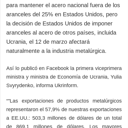
Sociedad y
para mantener el acero nacional fuera de los
datos personales
Cultura
aranceles del 25% en Estados Unidos, pero
Deportes
la decisión de Estados Unidos de imponer
Crimen
aranceles al acero de otros países, incluida
Desastres y
Ucrania, el 12 de marzo afectará
emergencias
naturalmente a la industria metalúrgica.
ADICIONAL
SERVICIOS
Podcasts
Suscripción
Así lo publicó en Facebook la primera viceprimera
Publicaciones
Banco de
ministra y ministra de Economía de Ucrania, Yulia
imágenes
Entrevistas
Svyrydenko, informa Ukrinform.
Fotos
Video
“"Las exportaciones de productos metalúrgicos
representaron el 57,9% de nuestras exportaciones
Releases
a EE.UU.: 503,3 millones de dólares de un total
de 869,1 millones de dólares. Los mayores