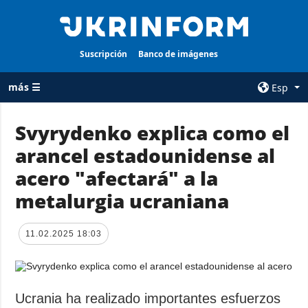
Suscripción
Banco de imágenes
más ☰
Esp
×
Svyrydenko explica como el
arancel estadounidense al
TODAS LAS
AGENCIA
CATEGORÍAS
acero "afectará" a la
sobre la agencia
Guerra
metalurgia ucraniana
contacto
Reconstrucción
condiciones de
de Ucrania
suscripción
11.02.2025 18:03
Política
servicios
Economía
Política de
privacidad y
Defensa
Ucrania ha realizado importantes esfuerzos
protección de