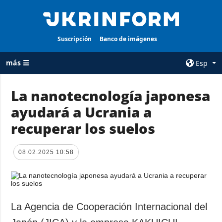
Suscripción
Banco de imágenes
más ☰
Esp
×
La nanotecnología japonesa
ayudará a Ucrania a
TODAS LAS
AGENCIA
CATEGORÍAS
recuperar los suelos
sobre la agencia
Guerra
contacto
Reconstrucción
08.02.2025 10:58
condiciones de
de Ucrania
suscripción
Política
servicios
Economía
Política de
La Agencia de Cooperación Internacional del
privacidad y
Defensa
protección de