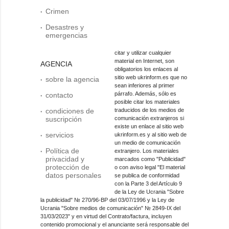
Crimen
Desastres y
emergencias
citar y utilizar cualquier
material en Internet, son
AGENCIA
obligatorios los enlaces al
sitio web ukrinform.es que no
sobre la agencia
sean inferiores al primer
párrafo. Además, sólo es
contacto
posible citar los materiales
condiciones de
traducidos de los medios de
suscripción
comunicación extranjeros si
existe un enlace al sitio web
servicios
ukrinform.es y al sitio web de
un medio de comunicación
Política de
extranjero. Los materiales
privacidad y
marcados como "Publicidad"
protección de
o con aviso legal "El material
datos personales
se publica de conformidad
con la Parte 3 del Artículo 9
de la Ley de Ucrania "Sobre
la publicidad" № 270/96-ВР del 03/07/1996 y la Ley de
Ucrania "Sobre medios de comunicación" № 2849-IX del
31/03/2023" y en virtud del Contrato/factura, incluyen
contenido promocional y el anunciante será responsable del