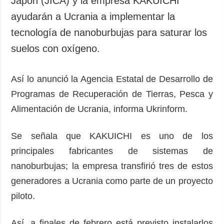
Japón (JICA) y la empresa KAKUICHI
Sociedad y
datos personales
ayudarán a Ucrania a implementar la
Cultura
tecnología de nanoburbujas para saturar los
Deportes
suelos con oxígeno.
Crimen
Desastres y
emergencias
Así lo anunció la Agencia Estatal de Desarrollo de
Programas de Recuperación de Tierras, Pesca y
ADICIONAL
SERVICIOS
Alimentación de Ucrania, informa Ukrinform.
Podcasts
Suscripción
Publicaciones
Banco de
Se señala que KAKUICHI es uno de los
imágenes
Entrevistas
principales fabricantes de sistemas de
Fotos
nanoburbujas; la empresa transfirió tres de estos
Video
generadores a Ucrania como parte de un proyecto
Releases
piloto.
Así, a finales de febrero está previsto instalarlos