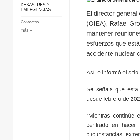
p
Defensa
DESASTRES Y
p
EMERGENCIAS
Sociedad y Cultura
El director genera
Deportes
Contactos
(OIEA), Rafael Gro
más
»
Crimen
mantener reuniones 
Desastres y emergencias
esfuerzos que está
accidente nuclear du
Así lo informó el sit
Se señala que esta 
desde febrero de 202
“Mientras continúe e
centrado en hacer 
circunstancias extr