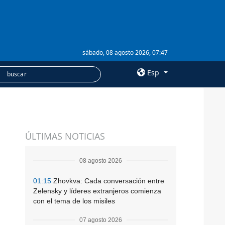
sábado, 08 agosto 2026, 07:47
Esp
×
SERVICIOS
ÚLTIMAS NOTICIAS
Suscripción
Banco de imágenes
08 agosto 2026
01:15
Zhovkva: Cada conversación entre
Zelensky y líderes extranjeros comienza
con el tema de los misiles
07 agosto 2026