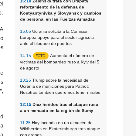
16:10
Zelensky trata con Drapaty
el
reforzamiento de la defensa de
o.
Kostyantynivka y Slovyansk y cambios
de personal en las Fuerzas Armadas
EA
15:05
Ucrania solicita a la Comisión
Europea apoyo para el sector agrícola
do
ante el bloqueo de puertos
os
14:15
Aumenta el número de
FOTO
víctimas del bombardeo ruso a Kyiv del 5
de agosto
te
13:25
Trump sobre la necesidad de
es
Ucrania de municiones para Patriot:
”,
Nosotros también queremos tener misiles
12:15
Diez heridos tras el ataque ruso
a un mercado en la región de Sumy
ad
11:25
Hay incendio en un almacén de
la
Wildberries en Ekaterimburgo tras ataque
la
con drones