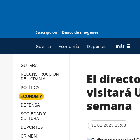
Suscripción
Banco de imágenes
más ☰
Guerra
Economía
Deportes
GUERRA
El direct
RECONSTRUCCIÓN
TODAS LAS
A
DE UCRANIA
CATEGORÍAS
s
visitará 
POLÍTICA
Guerra
c
ECONOMÍA
semana
Reconstrucción de
DEFENSA
c
Ucrania
s
SOCIEDAD Y
CULTURA
Política
s
31.01.2025 13:03
DEPORTES
Economía
P
CRIMEN