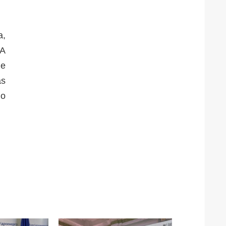
a,
EA
de
as
do