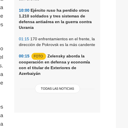
ta
10:00
Ejército ruso ha perdido otros
ue
1.210 soldados y tres sistemas de
defensa antiaérea en la guerra contra
es
Ucrania
01:15
170 enfrentamientos en el frente, la
dirección de Pokrovsk es la más candente
do
00:15
Zelensky aborda la
el
FOTO
cooperación en defensa y economía
s.
con el titular de Exteriores de
Azerbaiyán
la
se
TODAS LAS NOTICIAS
es
La
ia